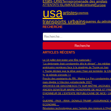
Etats-Unis
Terre
promenade des anglais
irak
censure
Europe
ATTENTATS ISLAMIQUES
usa
artistes
cosmos
transports urbains
guerres du pétrol
RECHERCHE
ARTICLES RÉCENTS
Le 14 juillet doit rester une fête nationale !
"La diplomatie était condamnée dès le départ" : les médias
américains perplexes face à la stratégie de Trump en Iran
« Trump déclare que la trêve avec l’Iran est terminée, le C
%, le pétrole s’envole ! »
Procès des assistants du RN : Marine Le Pen condamnée e
mais éligible à l'élection présidentielle 2027
ARCHIVES DE DIACONESCO.TV SUR MAÎTRE JACQUES
ANCIEN SENATEUR MAIRE HONORAIRE DE NICE ET PR
D'HONNEUR DE L’ENTENTE REPUBLICAINE DE NICE ( 19
)
GUERRE - PAIX - IRAN - DONALD TRUMP - ASSURANCE V
ECONOMIE ...
Révolution technologique avec l'arrivée des moteurs à l'H