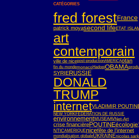
CATÉGORIES
fred forest
France
second life
patrick moya
ETAT ISLA
art
contemporain
otan
ville de nice
post-production
AMERICA
OBAMA
fin du monde
monaco
Hadopi
produ
RUSSIE
SYRIE
DONALD
TRUMP
internet
VLADIMIR POUTIN
NEW YORK
FEDERATION DE RUSSIE
environnement
Net-Art
MUSEAAV
POUTiNE
écologie
crise financière
nice
fête de l'internet
NTIC
AMERIQUE
UKRAINE
mondialisation globale
nicolas sar