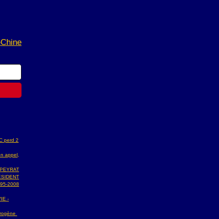
Chine
e
AC perd 2
n appel,
 PEYRAT
ESIDENT
95-2008
IE -
ydrogène