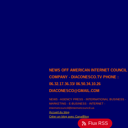
NEWS OFF AMERICAN INTERNET COUNCIL
COMPANY - DIACONESCO.TV PHONE :
06.32.17.36.33/ 06.50.34.10.26
DIACONESCO@GMAIL.COM
NEWS - AGENCY PRESS - INTERNATIONAL BUSINESS -
MARKETING - E-BUSINESS - INTERNET -
internetcouncil@internetcouncil.us
Accueil du blog
Créer un blog avec CanalBlog
Flux RSS