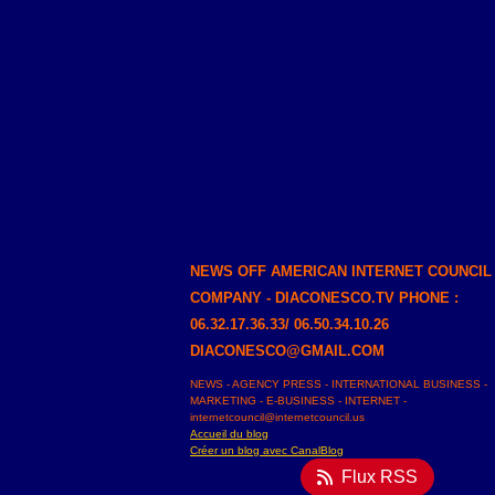
NEWS OFF AMERICAN INTERNET COUNCIL
COMPANY - DIACONESCO.TV PHONE :
06.32.17.36.33/ 06.50.34.10.26
DIACONESCO@GMAIL.COM
NEWS - AGENCY PRESS - INTERNATIONAL BUSINESS -
MARKETING - E-BUSINESS - INTERNET -
internetcouncil@internetcouncil.us
Accueil du blog
Créer un blog avec CanalBlog
Flux RSS