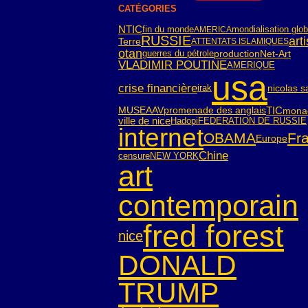
CATÉGORIES
NTIC
fin du monde
mondialisation glob
AMERICA
RUSSIE
art
Terre
ATTENTATS ISLAMIQUES
otan
guerres du pétrole
Net-Art
production
VLADIMIR POUTINE
AMERIQUE
usa
crise financière
irak
nicolas s
TIC
mona
MUSEAAV
promenade des anglais
ville de nice
Hadopi
FEDERATION DE RUSSIE
internet
OBAMA
Fr
Europe
Chine
censure
NEW YORK
art
contemporain
fred forest
nice
DONALD
TRUMP