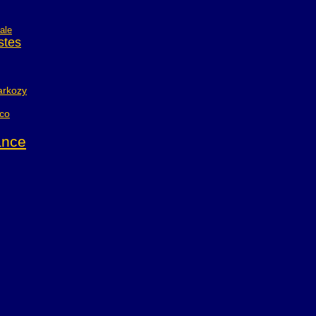
ale
istes
arkozy
co
ance