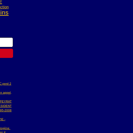
E
ction
ains
AC perd 2
n appel,
 PEYRAT
ESIDENT
95-2008
IE -
ydrogène
NALE