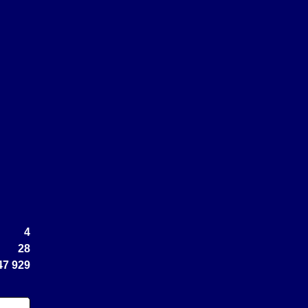
4
28
47 929