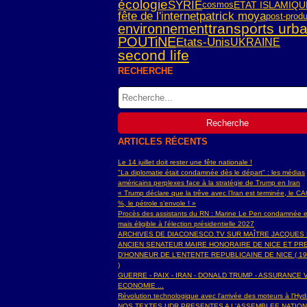
écologie
SYRIE
cosmos
ETAT ISLAMIQU
fête de l'internet
patrick moya
post-produ
transports urb
environnement
POUTiNE
Etats-Unis
UKRAINE
second life
RECHERCHE
ARTICLES RÉCENTS
Le 14 juillet doit rester une fête nationale !
"La diplomatie était condamnée dès le départ" : les médias
américains perplexes face à la stratégie de Trump en Iran
« Trump déclare que la trêve avec l’Iran est terminée, le C
%, le pétrole s’envole ! »
Procès des assistants du RN : Marine Le Pen condamnée e
mais éligible à l'élection présidentielle 2027
ARCHIVES DE DIACONESCO.TV SUR MAÎTRE JACQUES
ANCIEN SENATEUR MAIRE HONORAIRE DE NICE ET PR
D'HONNEUR DE L’ENTENTE REPUBLICAINE DE NICE ( 19
)
GUERRE - PAIX - IRAN - DONALD TRUMP - ASSURANCE V
ECONOMIE ...
Révolution technologique avec l'arrivée des moteurs à l'H
NOS TEXTES UDR PRESENTES A L'ASSEMBLEE NATIO