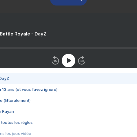
 Battle Royale - DayZ
 DayZ
 a 13 ans (et vous l'avez ignoré)
e (littéralement)
im Rayan
 toutes les règles
s les jeux vidéo