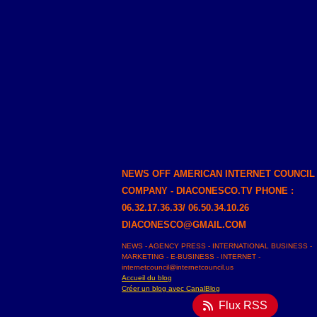
NEWS OFF AMERICAN INTERNET COUNCIL
COMPANY - DIACONESCO.TV PHONE :
06.32.17.36.33/ 06.50.34.10.26
DIACONESCO@GMAIL.COM
NEWS - AGENCY PRESS - INTERNATIONAL BUSINESS -
MARKETING - E-BUSINESS - INTERNET -
internetcouncil@internetcouncil.us
Accueil du blog
Créer un blog avec CanalBlog
Flux RSS