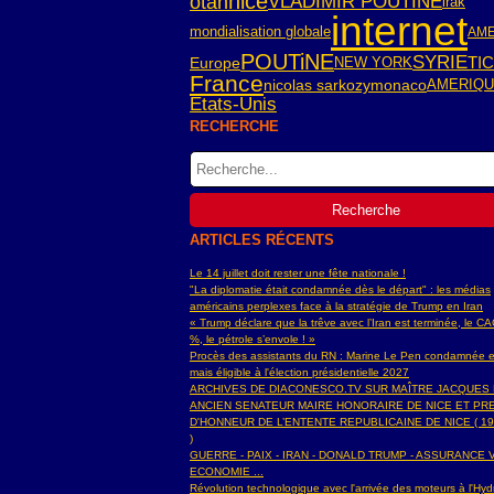
nice
otan
VLADIMIR POUTINE
irak
internet
mondialisation globale
AME
POUTiNE
SYRIE
TIC
Europe
NEW YORK
France
nicolas sarkozy
monaco
AMERIQ
Etats-Unis
RECHERCHE
ARTICLES RÉCENTS
Le 14 juillet doit rester une fête nationale !
"La diplomatie était condamnée dès le départ" : les médias
américains perplexes face à la stratégie de Trump en Iran
« Trump déclare que la trêve avec l’Iran est terminée, le C
%, le pétrole s’envole ! »
Procès des assistants du RN : Marine Le Pen condamnée e
mais éligible à l'élection présidentielle 2027
ARCHIVES DE DIACONESCO.TV SUR MAÎTRE JACQUES
ANCIEN SENATEUR MAIRE HONORAIRE DE NICE ET PR
D'HONNEUR DE L’ENTENTE REPUBLICAINE DE NICE ( 19
)
GUERRE - PAIX - IRAN - DONALD TRUMP - ASSURANCE V
ECONOMIE ...
Révolution technologique avec l'arrivée des moteurs à l'H