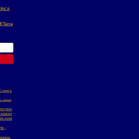
RICA
UE
Terre
AC perd 2
n appel,
 PEYRAT
ESIDENT
95-2008
IE -
ydrogène