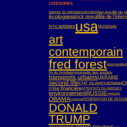
CATÉGORIES
ville de n
guerres du pétrole
Net-Art
production
écologie
patrick moya
fête de l'intern
usa
artistes
NTIC
MUSEAAV
art
contemporain
fred forest
post-produc
fin du monde
promenade des anglais
transports urbains
UKRAINE
second life
Ch
ETAT ISLAMIQUE
Hadopi
crise financière
ATTENTATS ISLAMIQUES
environnement
RUSSIE
censure
OBAMA
cosmos
FEDERATION DE RUSSI
DONALD
TRUMP