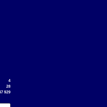
4
28
47 929