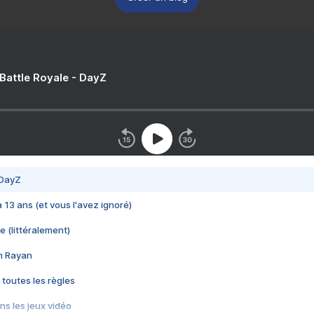
 Battle Royale - DayZ
 DayZ
 a 13 ans (et vous l'avez ignoré)
e (littéralement)
im Rayan
 toutes les règles
s les jeux vidéo