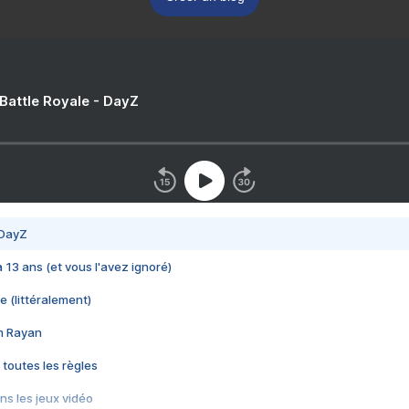
 Battle Royale - DayZ
 DayZ
 a 13 ans (et vous l'avez ignoré)
e (littéralement)
im Rayan
 toutes les règles
s les jeux vidéo