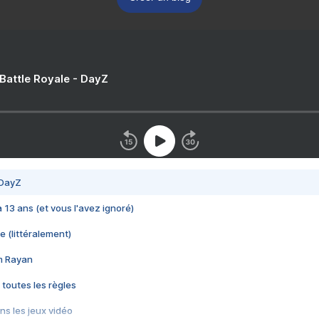
 Battle Royale - DayZ
 DayZ
 a 13 ans (et vous l'avez ignoré)
e (littéralement)
im Rayan
 toutes les règles
s les jeux vidéo