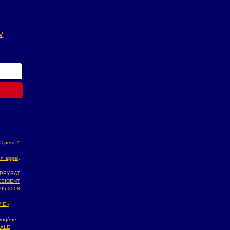
V
AC perd 2
n appel,
 PEYRAT
ESIDENT
95-2008
IE -
ydrogène
NALE