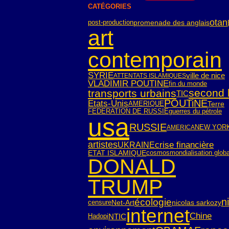
CATÉGORIES
otan
post-production
promenade des anglais
art
contemporain
SYRIE
ville de nice
ATTENTATS ISLAMIQUES
VLADIMIR POUTINE
fin du monde
second l
transports urbains
TIC
POUTiNE
Etats-Unis
AMERIQUE
Terre
FEDERATION DE RUSSIE
guerres du pétrole
usa
RUSSIE
NEW YOR
AMERICA
crise financière
artistes
UKRAINE
ETAT ISLAMIQUE
cosmos
mondialisation glob
DONALD
TRUMP
n
écologie
censure
Net-Art
nicolas sarkozy
internet
Chine
NTIC
Hadopi