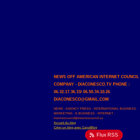
NEWS OFF AMERICAN INTERNET COUNCIL
COMPANY - DIACONESCO.TV PHONE :
06.32.17.36.33/ 06.50.34.10.26
DIACONESCO@GMAIL.COM
NEWS - AGENCY PRESS - INTERNATIONAL BUSINESS -
MARKETING - E-BUSINESS - INTERNET -
internetcouncil@internetcouncil.us
Accueil du blog
Créer un blog avec CanalBlog
Flux RSS