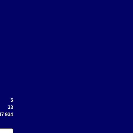
5
33
47 934