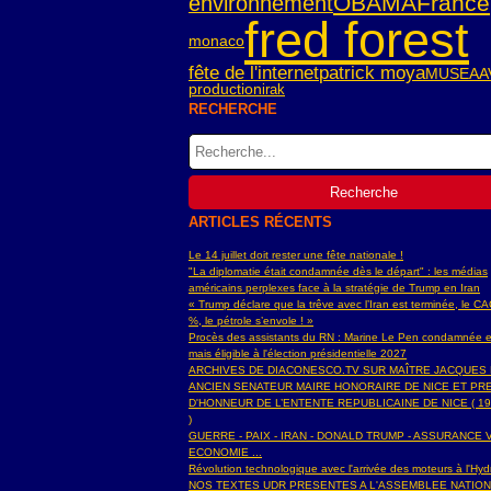
OBAMA
France
environnement
fred forest
monaco
fête de l'internet
patrick moya
MUSEAA
irak
production
RECHERCHE
ARTICLES RÉCENTS
Le 14 juillet doit rester une fête nationale !
"La diplomatie était condamnée dès le départ" : les médias
américains perplexes face à la stratégie de Trump en Iran
« Trump déclare que la trêve avec l’Iran est terminée, le C
%, le pétrole s’envole ! »
Procès des assistants du RN : Marine Le Pen condamnée e
mais éligible à l'élection présidentielle 2027
ARCHIVES DE DIACONESCO.TV SUR MAÎTRE JACQUES
ANCIEN SENATEUR MAIRE HONORAIRE DE NICE ET PR
D'HONNEUR DE L’ENTENTE REPUBLICAINE DE NICE ( 19
)
GUERRE - PAIX - IRAN - DONALD TRUMP - ASSURANCE V
ECONOMIE ...
Révolution technologique avec l'arrivée des moteurs à l'H
NOS TEXTES UDR PRESENTES A L'ASSEMBLEE NATIO