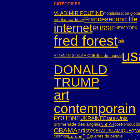
CATÉGORIES
VLADIMIR POUTINE
mondialisation globa
France
second life
nicolas sarkozy
internet
RUSSIE
NEW YORK
fred forest
irak
us
fin du monde
ATTENTATS ISLAMIQUES
DONALD
TRUMP
art
contemporain
POUTiNE
Etats-Unis
UKRAINE
Net-Art
post-producti
promenade des anglais
OBAMA
artistes
ota
ETAT ISLAMIQUE
TIC
cosmos
Europe
guerres du pétrole