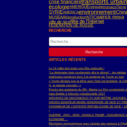
transports urbai
crise financière
écologie
AMERIQUE
censure
monaco
Terre
environnement
SYRIE
Chin
AMERICA
patrick moya
NTIC
MUSEAAV
production
fête de l'internet
ville de nice
FEDERATION DE RUSSIE
RECHERCHE
ARTICLES RÉCENTS
Le 14 juillet doit rester une fête nationale !
"La diplomatie était condamnée dès le départ" : les médias
américains perplexes face à la stratégie de Trump en Iran
« Trump déclare que la trêve avec l’Iran est terminée, le C
%, le pétrole s’envole ! »
Procès des assistants du RN : Marine Le Pen condamnée e
mais éligible à l'élection présidentielle 2027
ARCHIVES DE DIACONESCO.TV SUR MAÎTRE JACQUES
ANCIEN SENATEUR MAIRE HONORAIRE DE NICE ET PR
D'HONNEUR DE L’ENTENTE REPUBLICAINE DE NICE ( 19
)
GUERRE - PAIX - IRAN - DONALD TRUMP - ASSURANCE V
ECONOMIE ...
Révolution technologique avec l'arrivée des moteurs à l'H