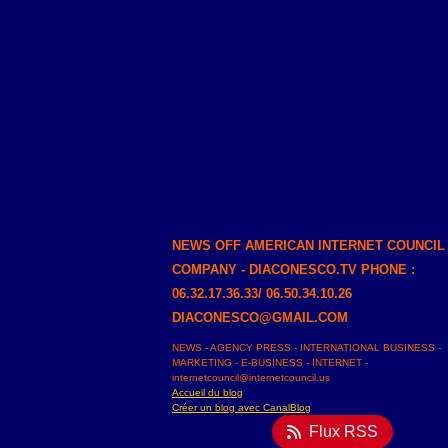
NEWS OFF AMERICAN INTERNET COUNCIL
COMPANY - DIACONESCO.TV PHONE :
06.32.17.36.33/ 06.50.34.10.26
DIACONESCO@GMAIL.COM
NEWS - AGENCY PRESS - INTERNATIONAL BUSINESS -
MARKETING - E-BUSINESS - INTERNET -
internetcouncil@internetcouncil.us
Accueil du blog
Créer un blog avec CanalBlog
Flux RSS