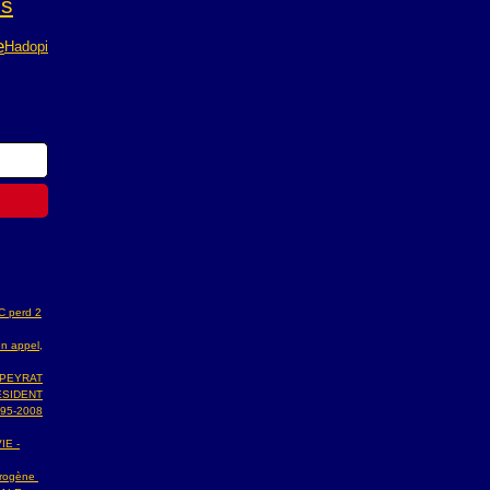
ns
e
Hadopi
AC perd 2
n appel,
 PEYRAT
ESIDENT
95-2008
IE -
ydrogène