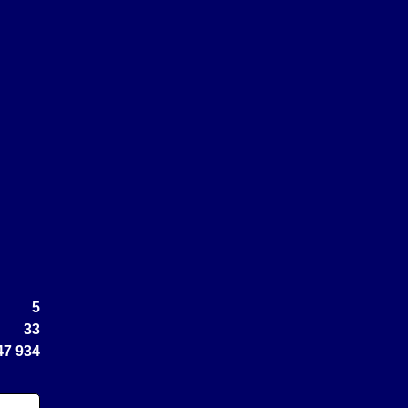
5
33
47 934