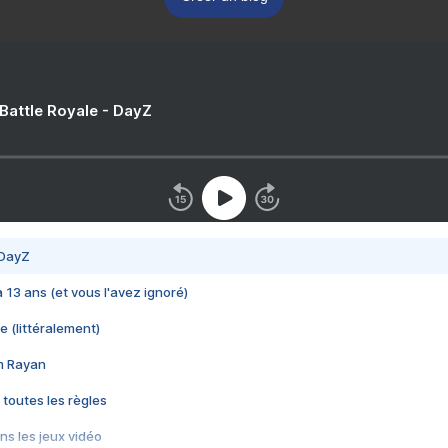
 Battle Royale - DayZ
 DayZ
 a 13 ans (et vous l'avez ignoré)
e (littéralement)
im Rayan
 toutes les règles
s les jeux vidéo