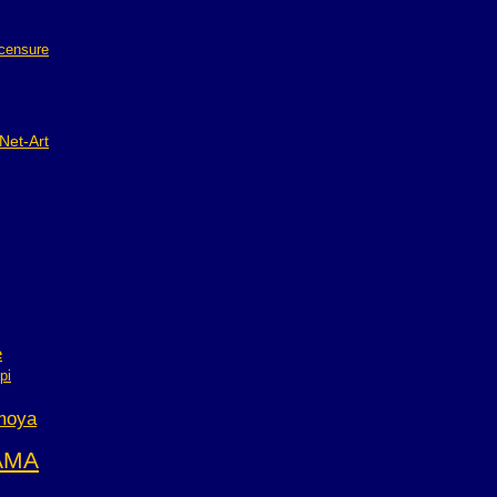
censure
Net-Art
e
pi
 moya
AMA