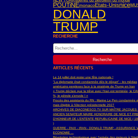
NEW YORK
guerres du pétrole
fin du monde
POUTiNE
nice
Etats-Unis
monaco
MU
DONALD
TRUMP
RECHERCHE
ARTICLES RÉCENTS
Le 14 juillet doit rester une fête nationale !
"La diplomatie était condamnée dès le départ" : les médias
américains perplexes face à la stratégie de Trump en Iran
« Trump déclare que la trêve avec l’Iran est terminée, le C
%, le pétrole s’envole ! »
Procès des assistants du RN : Marine Le Pen condamnée e
mais éligible à l'élection présidentielle 2027
ARCHIVES DE DIACONESCO.TV SUR MAÎTRE JACQUES
ANCIEN SENATEUR MAIRE HONORAIRE DE NICE ET PR
D'HONNEUR DE L’ENTENTE REPUBLICAINE DE NICE ( 19
)
GUERRE - PAIX - IRAN - DONALD TRUMP - ASSURANCE V
ECONOMIE ...
Révolution technologique avec l'arrivée des moteurs à l'H