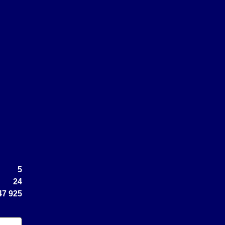
5
24
47 925