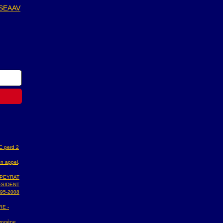
SEAAV
AC perd 2
n appel,
 PEYRAT
ESIDENT
95-2008
IE -
ydrogène