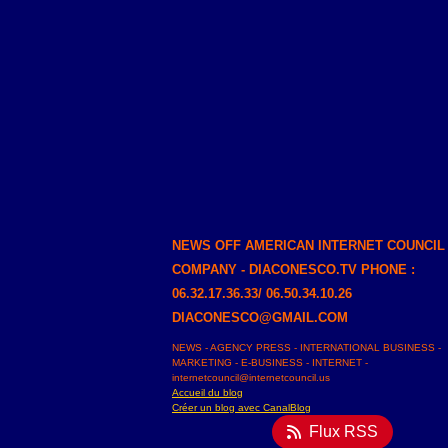
NEWS OFF AMERICAN INTERNET COUNCIL
COMPANY - DIACONESCO.TV PHONE :
06.32.17.36.33/ 06.50.34.10.26
DIACONESCO@GMAIL.COM
NEWS - AGENCY PRESS - INTERNATIONAL BUSINESS -
MARKETING - E-BUSINESS - INTERNET -
internetcouncil@internetcouncil.us
Accueil du blog
Créer un blog avec CanalBlog
Flux RSS