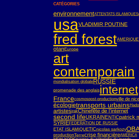
CATÉGORIES
environnement
ATTENTATS ISLAMIQUES
usa
VLADIMIR POUTINE
fred forest
AMERIQUE
otan
Europe
art
contemporain
RUSSIE
mondialisation globale
internet
promenade des anglais
France
ville de nic
cosmos
post-production
transports urbains
écologie
Hado
artistes
Chine
fête de l'internet
irak
second life
patrick
UKRAINE
NTIC
SYRIE
FEDERATION DE RUSSIE
OB
TIC
ETAT ISLAMIQUE
nicolas sarkozy
crise financière
Terre
production
AMERICA