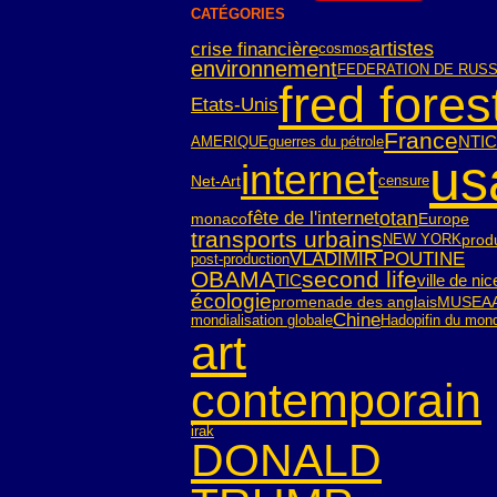
CATÉGORIES
crise financière
artistes
cosmos
environnement
FEDERATION DE RUSS
fred fores
Etats-Unis
France
NTIC
AMERIQUE
guerres du pétrole
us
internet
Net-Art
censure
fête de l'internet
otan
monaco
Europe
transports urbains
NEW YORK
prod
VLADIMIR POUTINE
post-production
OBAMA
second life
TIC
ville de nic
écologie
promenade des anglais
MUSEA
Chine
mondialisation globale
Hadopi
fin du mon
art
contemporain
irak
DONALD