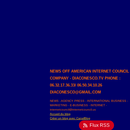
NEWS OFF AMERICAN INTERNET COUNCIL
COMPANY - DIACONESCO.TV PHONE :
06.32.17.36.33/ 06.50.34.10.26
DIACONESCO@GMAIL.COM
NEWS - AGENCY PRESS - INTERNATIONAL BUSINESS -
MARKETING - E-BUSINESS - INTERNET -
internetcouncil@internetcouncil.us
Accueil du blog
Créer un blog avec CanalBlog
Flux RSS