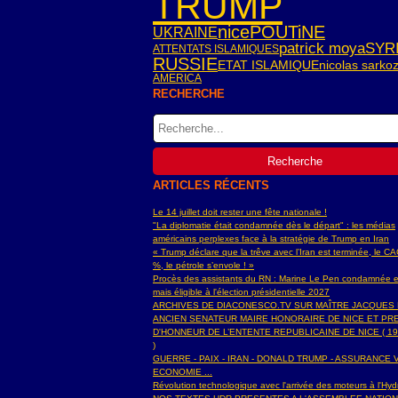
TRUMP
nice
POUTiNE
UKRAINE
SYR
patrick moya
ATTENTATS ISLAMIQUES
RUSSIE
ETAT ISLAMIQUE
nicolas sarko
AMERICA
RECHERCHE
ARTICLES RÉCENTS
Le 14 juillet doit rester une fête nationale !
"La diplomatie était condamnée dès le départ" : les médias
américains perplexes face à la stratégie de Trump en Iran
« Trump déclare que la trêve avec l’Iran est terminée, le C
%, le pétrole s’envole ! »
Procès des assistants du RN : Marine Le Pen condamnée e
mais éligible à l'élection présidentielle 2027
ARCHIVES DE DIACONESCO.TV SUR MAÎTRE JACQUES
ANCIEN SENATEUR MAIRE HONORAIRE DE NICE ET PR
D'HONNEUR DE L’ENTENTE REPUBLICAINE DE NICE ( 19
)
GUERRE - PAIX - IRAN - DONALD TRUMP - ASSURANCE V
ECONOMIE ...
Révolution technologique avec l'arrivée des moteurs à l'H