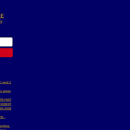
IE
zy
AC perd 2
n appel,
 PEYRAT
ESIDENT
95-2008
IE -
ydrogène