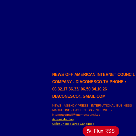
NEWS OFF AMERICAN INTERNET COUNCIL
COMPANY - DIACONESCO.TV PHONE :
06.32.17.36.33/ 06.50.34.10.26
DIACONESCO@GMAIL.COM
NEWS - AGENCY PRESS - INTERNATIONAL BUSINESS -
MARKETING - E-BUSINESS - INTERNET -
internetcouncil@internetcouncil.us
Accueil du blog
Créer un blog avec CanalBlog
Flux RSS