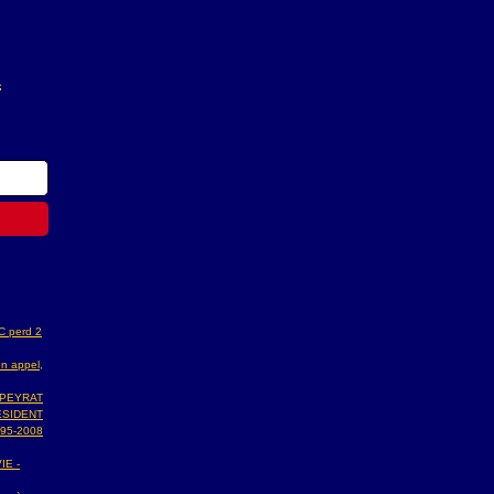
A
AC perd 2
n appel,
 PEYRAT
ESIDENT
95-2008
IE -