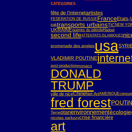
CATÉGORIES
fête de l'internet
artistes
France
Etats-
FEDERATION DE RUSSIE
transports urbains
TIC
irak
NEW YO
UKRAINE
guerres du pétrole
Hadopi
second life
nic
ATTENTATS ISLAMIQUES
usa
SYRI
promenade des anglais
interne
VLADIMIR POUTINE
post-production
monaco
DONALD
TRUMP
Chine
ville de nice
Net-Art
AMERIQUE
censur
fred forest
POUTi
environnement
écologie
otan
Terre
crise financière
nicolas sarkozy
art