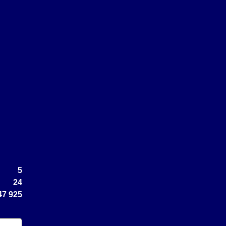
5
24
47 925