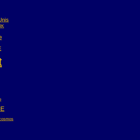
Unis
RK
e
E
t
e
NE
cosmos