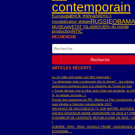
contemporain
patrick moya
Europe
AMERICA
OBAM
RUSSIE
mondialisation globale
ETAT ISLAMIQUE
fin du monde
MUSEAAV
NTIC
production
RECHERCHE
ARTICLES RÉCENTS
Le 14 juillet doit rester une fête nationale !
"La diplomatie était condamnée dès le départ" : les médias
américains perplexes face à la stratégie de Trump en Iran
« Trump déclare que la trêve avec l’Iran est terminée, le C
%, le pétrole s’envole ! »
Procès des assistants du RN : Marine Le Pen condamnée e
mais éligible à l'élection présidentielle 2027
ARCHIVES DE DIACONESCO.TV SUR MAÎTRE JACQUES
ANCIEN SENATEUR MAIRE HONORAIRE DE NICE ET PR
D'HONNEUR DE L’ENTENTE REPUBLICAINE DE NICE ( 19
)
GUERRE - PAIX - IRAN - DONALD TRUMP - ASSURANCE V
ECONOMIE ...