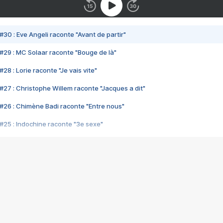
#30 : Eve Angeli raconte "Avant de partir"
#29 : MC Solaar raconte "Bouge de là"
28 : Lorie raconte "Je vais vite"
#27 : Christophe Willem raconte "Jacques a dit"
#26 : Chimène Badi raconte "Entre nous"
#25 : Indochine raconte "3e sexe"
#24 : Zaho raconte "C'est chelou"
#23 : Patrick Bruel raconte "Au café des délices"
#22 : Kyo raconte "Le chemin"
#21 : Nolwenn Leroy raconte "Cassé"
#20 : Patrick Hernandez raconte "Born to be alive"