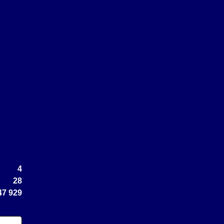
4
28
47 929