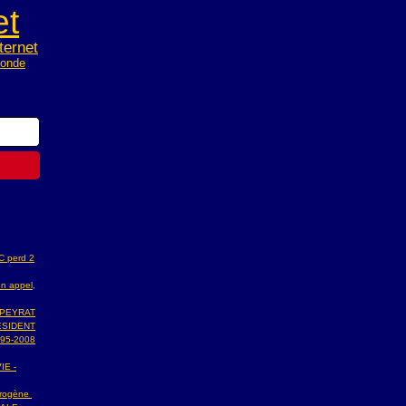
et
nternet
monde
AC perd 2
n appel,
 PEYRAT
ESIDENT
95-2008
IE -
ydrogène