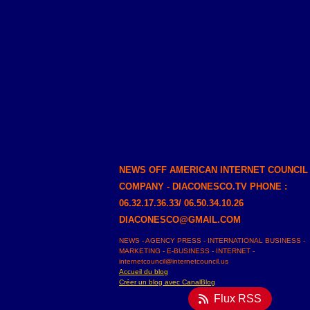
NEWS OFF AMERICAN INTERNET COUNCIL
COMPANY - DIACONESCO.TV PHONE :
06.32.17.36.33/ 06.50.34.10.26
DIACONESCO@GMAIL.COM
NEWS - AGENCY PRESS - INTERNATIONAL BUSINESS -
MARKETING - E-BUSINESS - INTERNET -
internetcouncil@internetcouncil.us
Accueil du blog
Créer un blog avec CanalBlog
Flux RSS