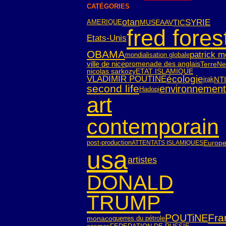
CATÉGORIES
SYRIE
otan
TIC
AMERIQUE
MUSEAAV
fred fores
Etats-Unis
OBAMA
patrick 
mondialisation globale
ville de nice
Terre
Ne
promenade des anglais
nicolas sarkozy
ETAT ISLAMIQUE
écologie
VLADIMIR POUTINE
NT
irak
second life
environnement
Hadopi
art
contemporain
post-production
Europ
ATTENTATS ISLAMIQUES
usa
artistes
DONALD
TRUMP
Fra
POUTiNE
monaco
guerres du pétrole