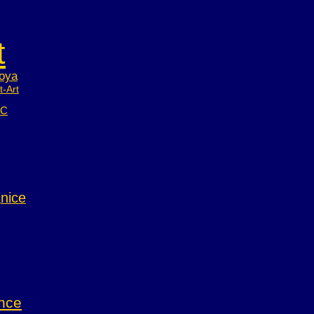
t
moya
t-Art
IC
nice
e
nce