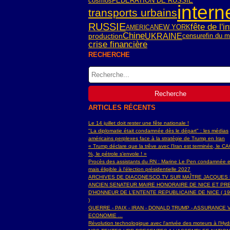
cosmos
FEDERATION DE RUSSIE
intern
transports urbains
RUSSIE
fête de l'i
NEW YORK
AMERICA
Chine
UKRAINE
censure
fin du 
production
crise financière
RECHERCHE
ARTICLES RÉCENTS
Le 14 juillet doit rester une fête nationale !
"La diplomatie était condamnée dès le départ" : les médias
américains perplexes face à la stratégie de Trump en Iran
« Trump déclare que la trêve avec l’Iran est terminée, le C
%, le pétrole s’envole ! »
Procès des assistants du RN : Marine Le Pen condamnée e
mais éligible à l'élection présidentielle 2027
ARCHIVES DE DIACONESCO.TV SUR MAÎTRE JACQUES
ANCIEN SENATEUR MAIRE HONORAIRE DE NICE ET PR
D'HONNEUR DE L’ENTENTE REPUBLICAINE DE NICE ( 19
)
GUERRE - PAIX - IRAN - DONALD TRUMP - ASSURANCE V
ECONOMIE ...
Révolution technologique avec l'arrivée des moteurs à l'H