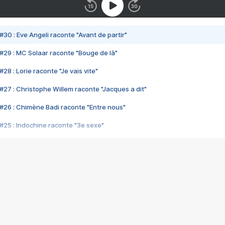
#30 : Eve Angeli raconte "Avant de partir"
#29 : MC Solaar raconte "Bouge de là"
28 : Lorie raconte "Je vais vite"
#27 : Christophe Willem raconte "Jacques a dit"
#26 : Chimène Badi raconte "Entre nous"
#25 : Indochine raconte "3e sexe"
#24 : Zaho raconte "C'est chelou"
#23 : Patrick Bruel raconte "Au café des délices"
#22 : Kyo raconte "Le chemin"
#21 : Nolwenn Leroy raconte "Cassé"
#20 : Patrick Hernandez raconte "Born to be alive"