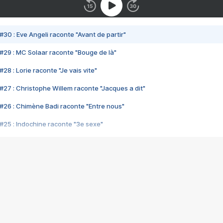
#30 : Eve Angeli raconte "Avant de partir"
#29 : MC Solaar raconte "Bouge de là"
28 : Lorie raconte "Je vais vite"
#27 : Christophe Willem raconte "Jacques a dit"
#26 : Chimène Badi raconte "Entre nous"
#25 : Indochine raconte "3e sexe"
#24 : Zaho raconte "C'est chelou"
#23 : Patrick Bruel raconte "Au café des délices"
#22 : Kyo raconte "Le chemin"
#21 : Nolwenn Leroy raconte "Cassé"
#20 : Patrick Hernandez raconte "Born to be alive"