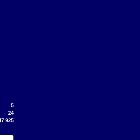
5
24
47 925