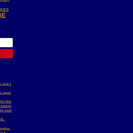
IQUES
IE
AC perd 2
n appel,
 PEYRAT
ESIDENT
95-2008
IE -
ydrogène
NALE