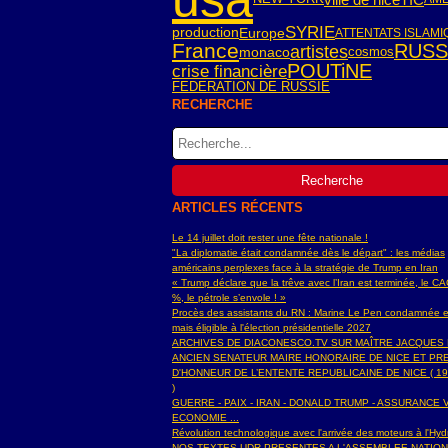
SYRIE
Europe
production
ATTENTATS ISLAM
France
RUSS
artistes
monaco
cosmos
POUTiNE
crise financière
FEDERATION DE RUSSIE
RECHERCHE
ARTICLES RÉCENTS
Le 14 juillet doit rester une fête nationale !
"La diplomatie était condamnée dès le départ" : les médias
américains perplexes face à la stratégie de Trump en Iran
« Trump déclare que la trêve avec l’Iran est terminée, le C
%, le pétrole s’envole ! »
Procès des assistants du RN : Marine Le Pen condamnée e
mais éligible à l'élection présidentielle 2027
ARCHIVES DE DIACONESCO.TV SUR MAÎTRE JACQUES
ANCIEN SENATEUR MAIRE HONORAIRE DE NICE ET PR
D'HONNEUR DE L’ENTENTE REPUBLICAINE DE NICE ( 19
)
GUERRE - PAIX - IRAN - DONALD TRUMP - ASSURANCE V
ECONOMIE ...
Révolution technologique avec l'arrivée des moteurs à l'H
NOS TEXTES UDR PRESENTES A L'ASSEMBLEE NATIO