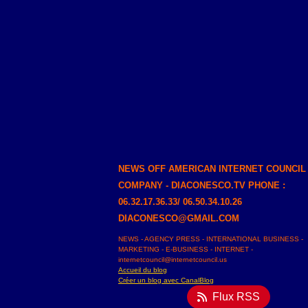
NEWS OFF AMERICAN INTERNET COUNCIL
COMPANY - DIACONESCO.TV PHONE :
06.32.17.36.33/ 06.50.34.10.26
DIACONESCO@GMAIL.COM
NEWS - AGENCY PRESS - INTERNATIONAL BUSINESS -
MARKETING - E-BUSINESS - INTERNET -
internetcouncil@internetcouncil.us
Accueil du blog
Créer un blog avec CanalBlog
Flux RSS