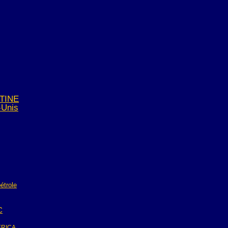
TINE
-Unis
étrole
C
RICA