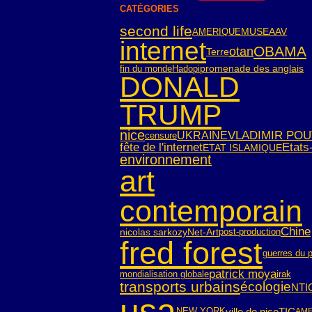
CATÉGORIES
second life
AMERIQUE
MUSEAAV
internet
OBAMA
otan
Terre
fin du monde
Hadopi
promenade des anglais
DONALD
TRUMP
nice
VLADIMIR POU
UKRAINE
censure
fête de l'internet
Etats
ETAT ISLAMIQUE
environnement
art
contemporain
Chine
nicolas sarkozy
Net-Art
post-production
fred forest
guerres du p
patrick moya
mondialisation globale
irak
transports urbains
écologie
NTI
usa
ville de nice
TIC
NEW YORK
AME