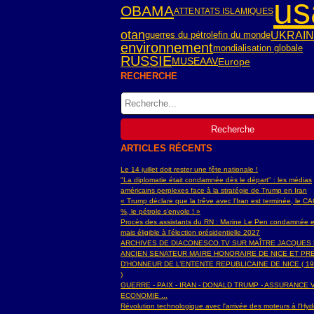
us
OBAMA
ATTENTATS ISLAMIQUES
otan
UKRAI
guerres du pétrole
fin du monde
environnement
mondialisation globale
RUSSIE
Europe
MUSEAAV
RECHERCHE
ARTICLES RÉCENTS
Le 14 juillet doit rester une fête nationale !
"La diplomatie était condamnée dès le départ" : les médias
américains perplexes face à la stratégie de Trump en Iran
« Trump déclare que la trêve avec l’Iran est terminée, le C
%, le pétrole s’envole ! »
Procès des assistants du RN : Marine Le Pen condamnée e
mais éligible à l'élection présidentielle 2027
ARCHIVES DE DIACONESCO.TV SUR MAÎTRE JACQUES
ANCIEN SENATEUR MAIRE HONORAIRE DE NICE ET PR
D'HONNEUR DE L’ENTENTE REPUBLICAINE DE NICE ( 19
)
GUERRE - PAIX - IRAN - DONALD TRUMP - ASSURANCE V
ECONOMIE ...
Révolution technologique avec l'arrivée des moteurs à l'H