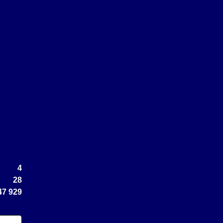
4
28
47 929