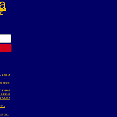
a
NE
AC perd 2
n appel,
 PEYRAT
ESIDENT
95-2008
IE -
ydrogène