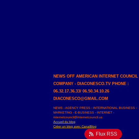
NEWS OFF AMERICAN INTERNET COUNCIL
COMPANY - DIACONESCO.TV PHONE :
06.32.17.36.33/ 06.50.34.10.26
DIACONESCO@GMAIL.COM
NEWS - AGENCY PRESS - INTERNATIONAL BUSINESS -
MARKETING - E-BUSINESS - INTERNET -
internetcouncil@internetcouncil.us
Accueil du blog
Créer un blog avec CanalBlog
Flux RSS