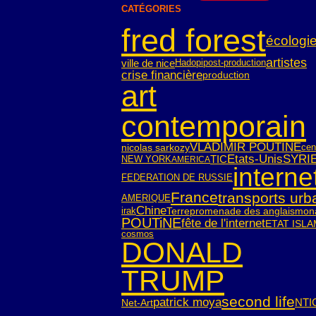
CATÉGORIES
fred forest
écologi
artistes
ville de nice
Hadopi
post-production
crise financière
production
art
contemporain
VLADIMIR POUTINE
nicolas sarkozy
cen
SYRI
Etats-Unis
TIC
NEW YORK
AMERICA
interne
FEDERATION DE RUSSIE
France
transports urb
AMERIQUE
Chine
irak
Terre
mon
promenade des anglais
POUTiNE
fête de l'internet
ETAT ISL
cosmos
DONALD
TRUMP
second life
patrick moya
NTI
Net-Art