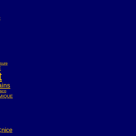
e
sure
E
t
ains
aco
AMIQUE
nice
C