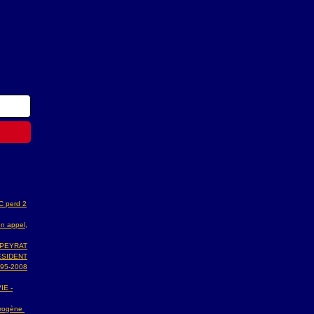
AC perd 2
n appel,
 PEYRAT
ESIDENT
95-2008
IE -
ydrogène