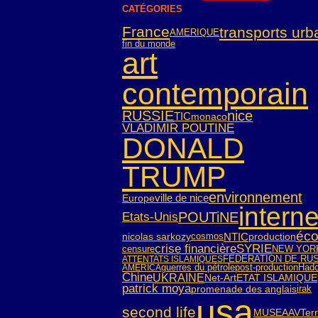
CATÉGORIES
France
transports urb
AMERIQUE
fin du monde
art
contemporain
RUSSIE
nice
TIC
monaco
VLADIMIR POUTINE
DONALD
TRUMP
environnement
ville de nice
Europe
interne
POUTiNE
Etats-Unis
éco
NTIC
nicolas sarkozy
cosmos
production
crise financière
SYRIE
censure
NEW YOR
FEDERATION DE RU
ATTENTATS ISLAMIQUES
guerres du pétrole
post-production
Hado
AMERICA
Chine
UKRAINE
Net-Art
ETAT ISLAMIQUE
patrick moya
irak
promenade des anglais
usa
second life
Ter
MUSEAAV