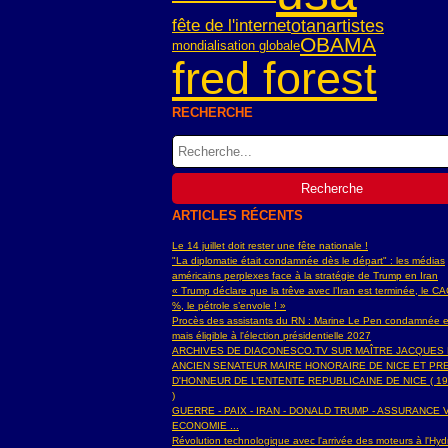
fête de l'internet
otan
artistes
OBAMA
mondialisation globale
fred forest
RECHERCHE
ARTICLES RÉCENTS
Le 14 juillet doit rester une fête nationale !
"La diplomatie était condamnée dès le départ" : les médias
américains perplexes face à la stratégie de Trump en Iran
« Trump déclare que la trêve avec l’Iran est terminée, le C
%, le pétrole s’envole ! »
Procès des assistants du RN : Marine Le Pen condamnée e
mais éligible à l'élection présidentielle 2027
ARCHIVES DE DIACONESCO.TV SUR MAÎTRE JACQUES
ANCIEN SENATEUR MAIRE HONORAIRE DE NICE ET PR
D'HONNEUR DE L’ENTENTE REPUBLICAINE DE NICE ( 19
)
GUERRE - PAIX - IRAN - DONALD TRUMP - ASSURANCE V
ECONOMIE ...
Révolution technologique avec l'arrivée des moteurs à l'H