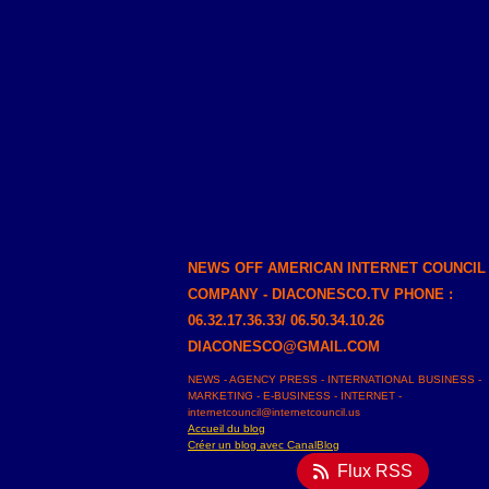
NEWS OFF AMERICAN INTERNET COUNCIL
COMPANY - DIACONESCO.TV PHONE :
06.32.17.36.33/ 06.50.34.10.26
DIACONESCO@GMAIL.COM
NEWS - AGENCY PRESS - INTERNATIONAL BUSINESS -
MARKETING - E-BUSINESS - INTERNET -
internetcouncil@internetcouncil.us
Accueil du blog
Créer un blog avec CanalBlog
Flux RSS