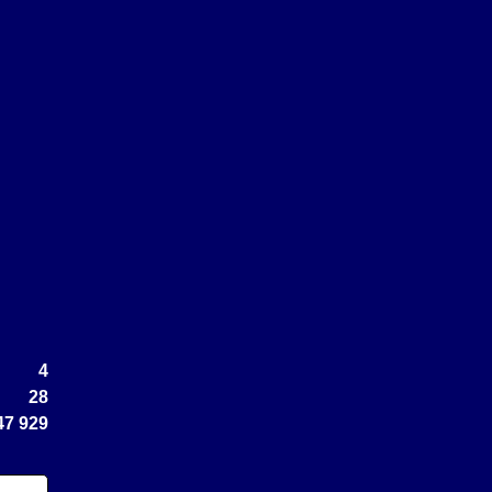
4
28
47 929