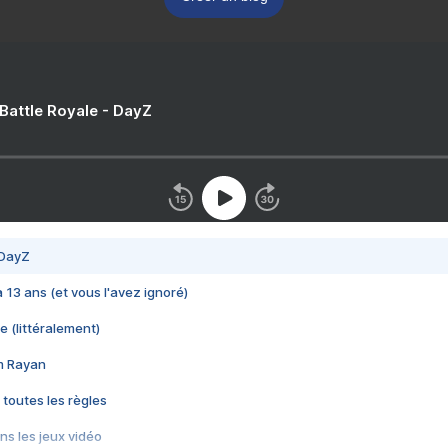
 Battle Royale - DayZ
 DayZ
 a 13 ans (et vous l'avez ignoré)
e (littéralement)
im Rayan
 toutes les règles
s les jeux vidéo