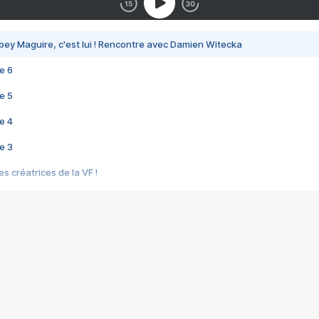
bey Maguire, c'est lui ! Rencontre avec Damien Witecka
e 6
e 5
e 4
e 3
s créatrices de la VF !
e 2
e 1
e Mektoub My Love arrive enfin ! Rencontre avec Shaïn Boumedine et Sal
i : après Toni en famille
elle réalise le bouleversant Dites lui que je l'aime