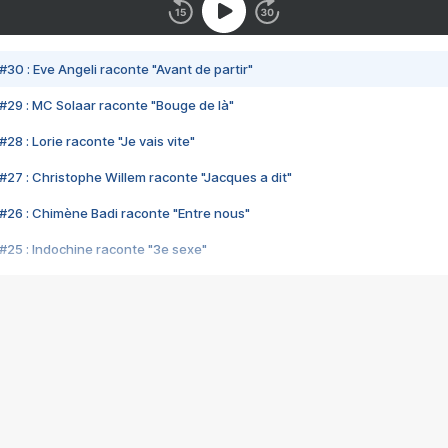
#30 : Eve Angeli raconte "Avant de partir"
#29 : MC Solaar raconte "Bouge de là"
28 : Lorie raconte "Je vais vite"
#27 : Christophe Willem raconte "Jacques a dit"
#26 : Chimène Badi raconte "Entre nous"
#25 : Indochine raconte "3e sexe"
#24 : Zaho raconte "C'est chelou"
#23 : Patrick Bruel raconte "Au café des délices"
#22 : Kyo raconte "Le chemin"
#21 : Nolwenn Leroy raconte "Cassé"
#20 : Patrick Hernandez raconte "Born to be alive"