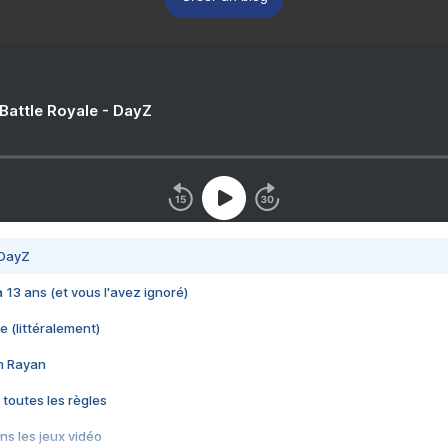
 Battle Royale - DayZ
 DayZ
 a 13 ans (et vous l'avez ignoré)
e (littéralement)
im Rayan
 toutes les règles
s les jeux vidéo