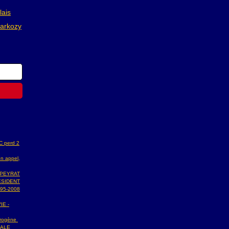
ais
sarkozy
AC perd 2
n appel,
 PEYRAT
ESIDENT
95-2008
IE -
ydrogène
NALE