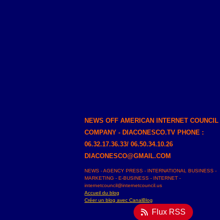
NEWS OFF AMERICAN INTERNET COUNCIL
COMPANY - DIACONESCO.TV PHONE :
06.32.17.36.33/ 06.50.34.10.26
DIACONESCO@GMAIL.COM
NEWS - AGENCY PRESS - INTERNATIONAL BUSINESS -
MARKETING - E-BUSINESS - INTERNET -
internetcouncil@internetcouncil.us
Accueil du blog
Créer un blog avec CanalBlog
Flux RSS