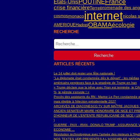
France
POUTiNE
Etats-Unis
crise financière
Terre
promenade des angl
internet
cosmos
monaco
nicolas 
OBAMA
écologie
AMERIQUE
Hadopi
RECHERCHE
ARTICLES RÉCENTS
Le 14 juillet doit rester une fête nationale !
"La diplomatie était condamnée dès le départ" : les médias
américains perplexes face à la stratégie de Trump en Iran
« Trump déclare que la trêve avec l’Iran est terminée, le C
%, le pétrole s’envole ! »
Procès des assistants du RN : Marine Le Pen condamnée e
mais éligible à l'élection présidentielle 2027
ARCHIVES DE DIACONESCO.TV SUR MAÎTRE JACQUES
ANCIEN SENATEUR MAIRE HONORAIRE DE NICE ET PR
D'HONNEUR DE L’ENTENTE REPUBLICAINE DE NICE ( 19
)
GUERRE - PAIX - IRAN - DONALD TRUMP - ASSURANCE V
ECONOMIE ...
Révolution technologique avec l'arrivée des moteurs à l'H
NOS TEXTES UDR PRESENTES A L'ASSEMBLEE NATIO