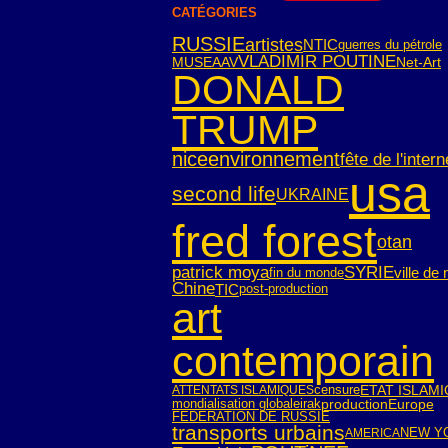
CATÉGORIES
RUSSIE
artistes
NTIC
guerres du pétrole
VLADIMIR POUTINE
Net-Art
MUSEAAV
DONALD
TRUMP
nice
environnement
fête de l'intern
usa
second life
UKRAINE
fred forest
otan
SYRIE
patrick moya
ville de 
fin du monde
Chine
TIC
post-production
art
contemporain
censure
ETAT ISLAM
ATTENTATS ISLAMIQUES
mondialisation globale
irak
Europe
production
FEDERATION DE RUSSIE
transports urbains
NEW Y
AMERICA