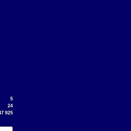
5
24
47 925