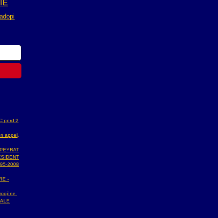
IE
adopi
AC perd 2
n appel,
 PEYRAT
ESIDENT
95-2008
IE -
ydrogène
NALE