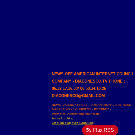
NEWS OFF AMERICAN INTERNET COUNCIL
COMPANY - DIACONESCO.TV PHONE :
06.32.17.36.33/ 06.50.34.10.26
DIACONESCO@GMAIL.COM
NEWS - AGENCY PRESS - INTERNATIONAL BUSINESS -
MARKETING - E-BUSINESS - INTERNET -
internetcouncil@internetcouncil.us
Accueil du blog
Créer un blog avec CanalBlog
Flux RSS