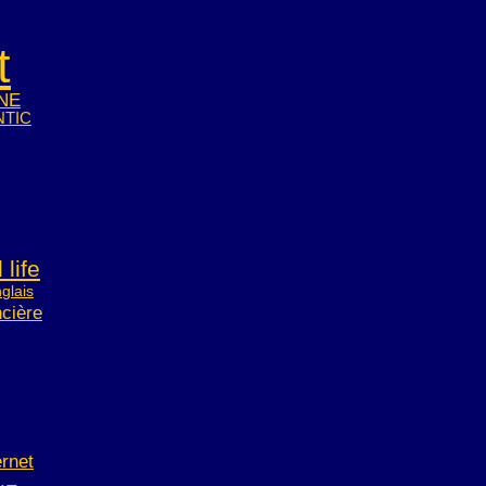
t
NE
NTIC
life
glais
ncière
ernet