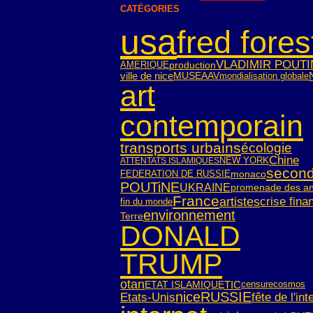
CATÉGORIES
usa
fred fores
VLADIMIR POUTI
AMERIQUE
production
ville de nice
mondialisation globale
MUSEAAV
art
contemporain
transports urbains
écologie
Chine
NEW YORK
ATTENTATS ISLAMIQUES
second 
FEDERATION DE RUSSIE
monaco
POUTiNE
UKRAINE
promenade des an
France
crise fina
artistes
fin du monde
environnement
Terre
DONALD
TRUMP
otan
TIC
ETAT ISLAMIQUE
censure
cosmos
nice
RUSSIE
Etats-Unis
fête de l'int