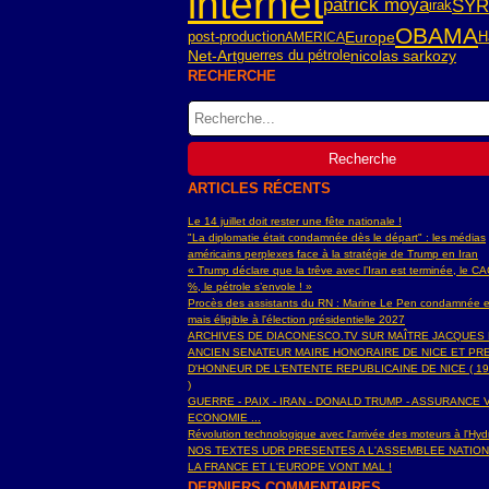
internet
SYR
patrick moya
irak
OBAMA
post-production
Europe
H
AMERICA
Net-Art
guerres du pétrole
nicolas sarkozy
RECHERCHE
ARTICLES RÉCENTS
Le 14 juillet doit rester une fête nationale !
"La diplomatie était condamnée dès le départ" : les médias
américains perplexes face à la stratégie de Trump en Iran
« Trump déclare que la trêve avec l’Iran est terminée, le C
%, le pétrole s’envole ! »
Procès des assistants du RN : Marine Le Pen condamnée e
mais éligible à l'élection présidentielle 2027
ARCHIVES DE DIACONESCO.TV SUR MAÎTRE JACQUES
ANCIEN SENATEUR MAIRE HONORAIRE DE NICE ET PR
D'HONNEUR DE L’ENTENTE REPUBLICAINE DE NICE ( 19
)
GUERRE - PAIX - IRAN - DONALD TRUMP - ASSURANCE V
ECONOMIE ...
Révolution technologique avec l'arrivée des moteurs à l'H
NOS TEXTES UDR PRESENTES A L'ASSEMBLEE NATIO
LA FRANCE ET L'EUROPE VONT MAL !
DERNIERS COMMENTAIRES