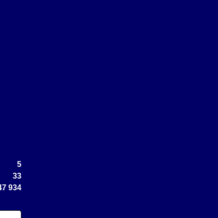
5
33
47 934