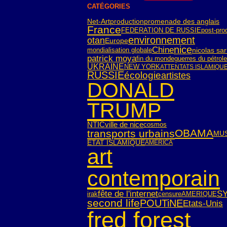
CATÉGORIES
Net-Art
production
promenade des anglais
France
FEDERATION DE RUSSIE
post-pro
environnement
otan
Europe
nice
Chine
mondialisation globale
nicolas sa
patrick moya
fin du monde
guerres du pétrole
UKRAINE
NEW YORK
ATTENTATS ISLAMIQU
RUSSIE
écologie
artistes
DONALD
TRUMP
NTIC
ville de nice
cosmos
OBAMA
transports urbains
MU
ETAT ISLAMIQUE
AMERICA
art
contemporain
SY
fête de l'internet
irak
censure
AMERIQUE
second life
POUTiNE
Etats-Unis
fred forest