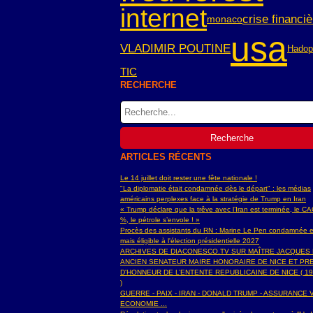
internet
crise financiè
monaco
usa
VLADIMIR POUTINE
Hadop
TIC
RECHERCHE
ARTICLES RÉCENTS
Le 14 juillet doit rester une fête nationale !
"La diplomatie était condamnée dès le départ" : les médias
américains perplexes face à la stratégie de Trump en Iran
« Trump déclare que la trêve avec l’Iran est terminée, le C
%, le pétrole s’envole ! »
Procès des assistants du RN : Marine Le Pen condamnée e
mais éligible à l'élection présidentielle 2027
ARCHIVES DE DIACONESCO.TV SUR MAÎTRE JACQUES
ANCIEN SENATEUR MAIRE HONORAIRE DE NICE ET PR
D'HONNEUR DE L’ENTENTE REPUBLICAINE DE NICE ( 19
)
GUERRE - PAIX - IRAN - DONALD TRUMP - ASSURANCE V
ECONOMIE ...