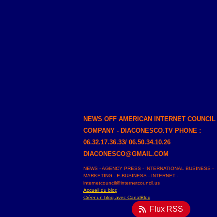
NEWS OFF AMERICAN INTERNET COUNCIL
COMPANY - DIACONESCO.TV PHONE :
06.32.17.36.33/ 06.50.34.10.26
DIACONESCO@GMAIL.COM
NEWS - AGENCY PRESS - INTERNATIONAL BUSINESS -
MARKETING - E-BUSINESS - INTERNET -
internetcouncil@internetcouncil.us
Accueil du blog
Créer un blog avec CanalBlog
Flux RSS