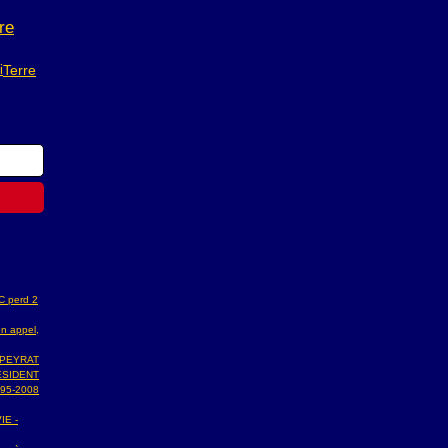
re
i
Terre
AC perd 2
n appel,
 PEYRAT
ESIDENT
95-2008
IE -