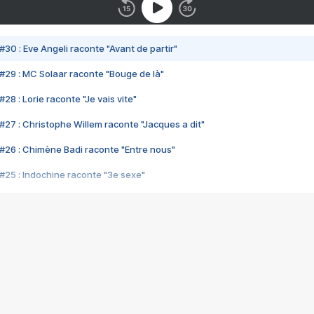
#30 : Eve Angeli raconte "Avant de partir"
#29 : MC Solaar raconte "Bouge de là"
28 : Lorie raconte "Je vais vite"
#27 : Christophe Willem raconte "Jacques a dit"
#26 : Chimène Badi raconte "Entre nous"
#25 : Indochine raconte "3e sexe"
#24 : Zaho raconte "C'est chelou"
#23 : Patrick Bruel raconte "Au café des délices"
#22 : Kyo raconte "Le chemin"
#21 : Nolwenn Leroy raconte "Cassé"
#20 : Patrick Hernandez raconte "Born to be alive"