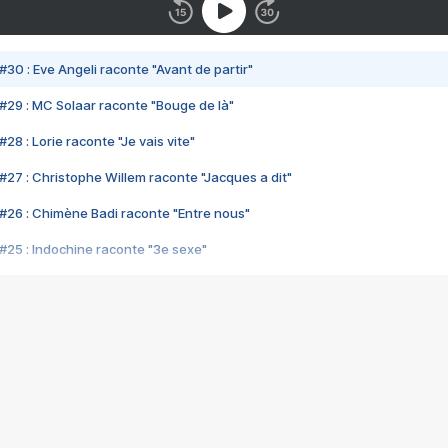
#30 : Eve Angeli raconte "Avant de partir"
#29 : MC Solaar raconte "Bouge de là"
28 : Lorie raconte "Je vais vite"
#27 : Christophe Willem raconte "Jacques a dit"
#26 : Chimène Badi raconte "Entre nous"
#25 : Indochine raconte "3e sexe"
#24 : Zaho raconte "C'est chelou"
#23 : Patrick Bruel raconte "Au café des délices"
#22 : Kyo raconte "Le chemin"
#21 : Nolwenn Leroy raconte "Cassé"
#20 : Patrick Hernandez raconte "Born to be alive"