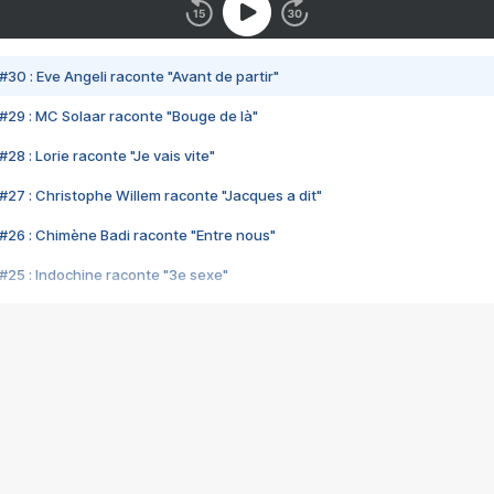
#30 : Eve Angeli raconte "Avant de partir"
#29 : MC Solaar raconte "Bouge de là"
28 : Lorie raconte "Je vais vite"
#27 : Christophe Willem raconte "Jacques a dit"
#26 : Chimène Badi raconte "Entre nous"
#25 : Indochine raconte "3e sexe"
#24 : Zaho raconte "C'est chelou"
#23 : Patrick Bruel raconte "Au café des délices"
#22 : Kyo raconte "Le chemin"
#21 : Nolwenn Leroy raconte "Cassé"
#20 : Patrick Hernandez raconte "Born to be alive"