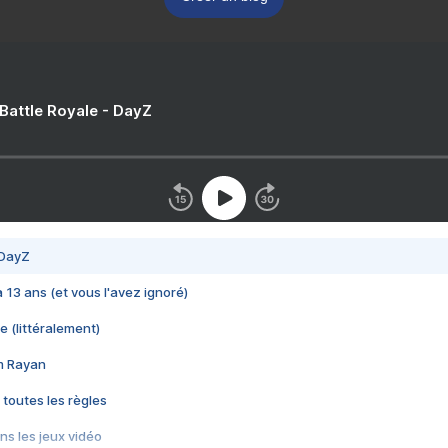
 Battle Royale - DayZ
 DayZ
 a 13 ans (et vous l'avez ignoré)
e (littéralement)
im Rayan
 toutes les règles
s les jeux vidéo