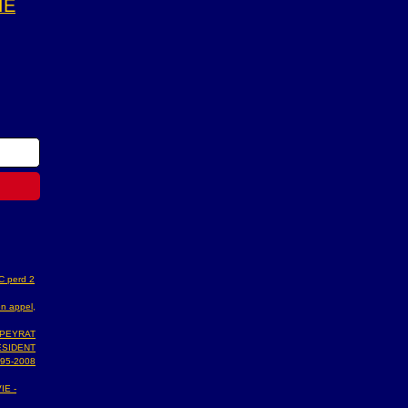
IE
AC perd 2
n appel,
 PEYRAT
ESIDENT
95-2008
IE -