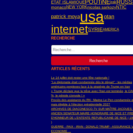
POUTiNE
RUSS
ETAT ISLAMIQUE
irak
NTIC
monaco
NEW YORK
nicolas sarkozy
usa
patrick moya
otan
internet
SYRIE
AMERICA
RECHERCHE
ARTICLES RÉCENTS
Le 14 juillet doit rester une fête nationale !
"La diplomatie était condamnée dès le départ" : les médias
américains perplexes face à la stratégie de Trump en Iran
« Trump déclare que la trêve avec l’Iran est terminée, le C
%, le pétrole s’envole ! »
Procès des assistants du RN : Marine Le Pen condamnée e
mais éligible à l'élection présidentielle 2027
ARCHIVES DE DIACONESCO.TV SUR MAÎTRE JACQUES
ANCIEN SENATEUR MAIRE HONORAIRE DE NICE ET PR
D'HONNEUR DE L’ENTENTE REPUBLICAINE DE NICE ( 19
)
GUERRE - PAIX - IRAN - DONALD TRUMP - ASSURANCE V
ECONOMIE ...