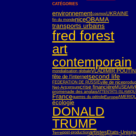
CATÉGORIES
environnement
UKRAINE
cosmos
OBAMA
nice
fin du monde
transports urbains
fred forest
art
contemporain
VLADIMIR POUTI
mondialisation globale
second life
fête de l'internet
ville de nice
FEDERATION DE RUSSIE
produc
crise financière
Net-Art
censure
MUSEAAV
promenade des anglais
ATTENTATS ISLAMIQ
France
guerres du pétrole
Europe
AMERIQ
écologie
DONALD
TRUMP
artistes
Etats-Unis
Terre
post-production
Ha