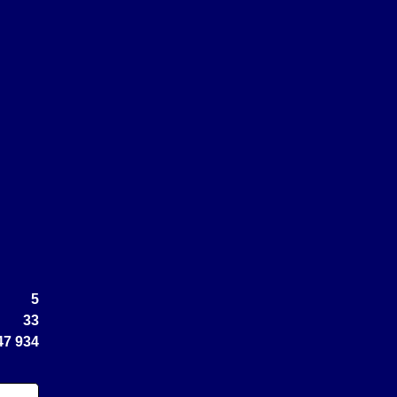
5
33
47 934