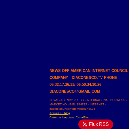
NEWS OFF AMERICAN INTERNET COUNCIL
COMPANY - DIACONESCO.TV PHONE :
06.32.17.36.33/ 06.50.34.10.26
DIACONESCO@GMAIL.COM
NEWS - AGENCY PRESS - INTERNATIONAL BUSINESS -
MARKETING - E-BUSINESS - INTERNET -
internetcouncil@internetcouncil.us
Accueil du blog
Créer un blog avec CanalBlog
Flux RSS