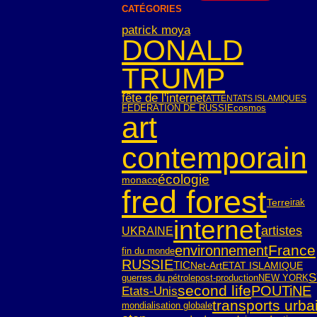
CATÉGORIES
patrick moya
DONALD
TRUMP
fête de l'internet
ATTENTATS ISLAMIQUES
FEDERATION DE RUSSIE
cosmos
art
contemporain
écologie
monaco
fred forest
Terre
irak
internet
artistes
UKRAINE
France
environnement
fin du monde
RUSSIE
TIC
Net-Art
ETAT ISLAMIQUE
S
guerres du pétrole
post-production
NEW YORK
second life
POUTiNE
Etats-Unis
transports urba
mondialisation globale