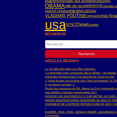
otan
promenade des anglais
production
OBAMA
ville de nice
AMERIQUE
nicolas 
nice
Hadopi
MUSEAAV
AMERICA
crise fina
VLADIMIR POUTINE
censure
usa
Chine
NTIC
Europe
RECHERCHE
ARTICLES RÉCENTS
Le 14 juillet doit rester une fête nationale !
"La diplomatie était condamnée dès le départ" : les médias
américains perplexes face à la stratégie de Trump en Iran
« Trump déclare que la trêve avec l’Iran est terminée, le C
%, le pétrole s’envole ! »
Procès des assistants du RN : Marine Le Pen condamnée e
mais éligible à l'élection présidentielle 2027
ARCHIVES DE DIACONESCO.TV SUR MAÎTRE JACQUES
ANCIEN SENATEUR MAIRE HONORAIRE DE NICE ET PR
D'HONNEUR DE L’ENTENTE REPUBLICAINE DE NICE ( 19
)
GUERRE - PAIX - IRAN - DONALD TRUMP - ASSURANCE V
ECONOMIE ...