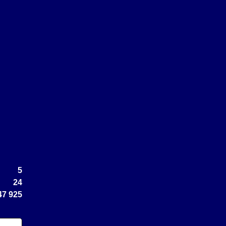
5
24
47 925