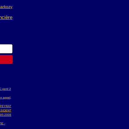
sarkozy
ncière
AC perd 2
n appel,
 PEYRAT
ESIDENT
95-2008
IE -