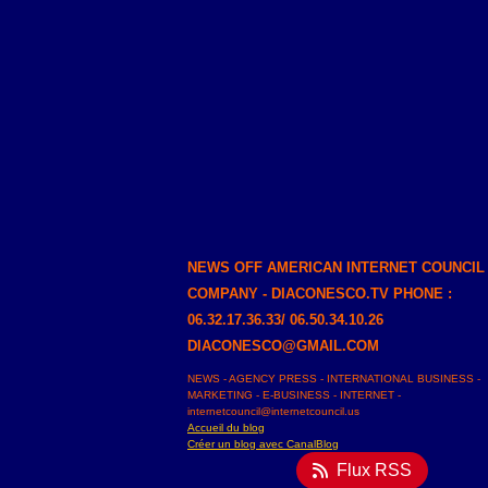
NEWS OFF AMERICAN INTERNET COUNCIL
COMPANY - DIACONESCO.TV PHONE :
06.32.17.36.33/ 06.50.34.10.26
DIACONESCO@GMAIL.COM
NEWS - AGENCY PRESS - INTERNATIONAL BUSINESS -
MARKETING - E-BUSINESS - INTERNET -
internetcouncil@internetcouncil.us
Accueil du blog
Créer un blog avec CanalBlog
Flux RSS