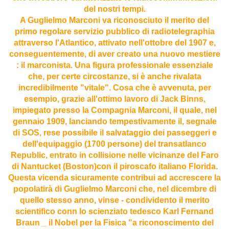
del nostri tempi.
A Guglielmo Marconi va riconosciuto il merito del
primo regolare servizio pubblico di radiotelegraphia
attraverso l'Atlantico, attivato nell'ottobre del 1907 e,
conseguentemente, di aver creato una nuovo mestiere
: il marconista. Una figura professionale essenziale
che, per certe circostanze, si è anche rivalata
incredibilmente "vitale". Cosa che è avvenuta, per
esempio, grazie all'ottimo lavoro di Jack Binns,
impiegato presso la Compagnia Marconi, il quale, nel
gennaio 1909, lanciando tempestivamente il, segnale
di SOS, rese possibile il salvataggio dei passeggeri e
dell'equipaggio (1700 persone) del transatlanco
Republic, entrato in collisione nelle vicinanze del Faro
di Nantucket (Boston)con il piroscafo italiano Florida.
Questa vicenda sicuramente contribui ad accrescere la
popolatirà di Guglielmo Marconi che, nel dicembre di
quello stesso anno, vinse - condividento il merito
scientifico conn lo scienziato tedesco Karl Fernand
Braun _ il Nobel per la Fisica "a riconoscimento del