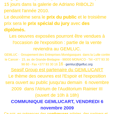
15 jours dans la galerie de Adriano RIBOLZI
pendant l'année 2010.
Le deuxième sera le
prix du public
et le troisième
prix sera le
prix spécial du jury
avec
des
diplômés.
Les oeuvres exposées pourront être vendues à
l'occasion de l'exposition : partie de la vente
reviendra au GEMLUC.
GEMLUC - Groupement des Entreprises Monégasques dans la Lutte contre
le Cancer - 15, av. de Grande-Bretagne - 98000 MONACO - Tél +377 93 30
16
98 60 - Fax +377 93 30 16
-
gemluc@gefluc.org
Seasif Group est partenaire du GEMLUCART
Le thème des oeuvres est l'Espoir et l'exposition
sera ouvert au public jusqu'au demain 6 novembre
2009 dans l'Atrium de l'Auditorium Rainier III
(ouvert de 10h à 18h)
COMMUNIQUE GEMLUCART, VENDREDI 6
novembre 2009
Ce soir, en présences des n
ombreuses
artistes, des partners et