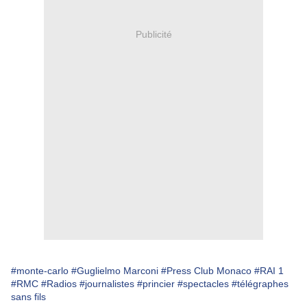
Publicité
#monte-carlo
#Guglielmo Marconi
#Press Club Monaco
#RAI 1
#RMC
#Radios
#journalistes
#princier
#spectacles
#télégraphes
sans fils