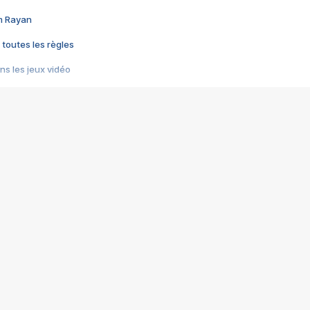
im Rayan
 toutes les règles
s les jeux vidéo
us choquant de Rockstar ? - Le scandale BULLY
e plus moche de Steam
du RÊVE tourne au CAUCHEMAR
pendant 8 heures
it… à tort
umiliés par un jeu vidéo
ire - Final Fantasy 8
ti un empire - Age of Empires
story DOFUS