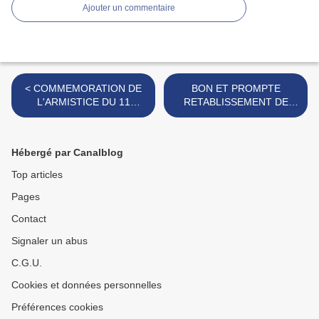
Ajouter un commentaire
< COMMEMORATION DE
BON ET PROMPTE
L'ARMISTICE DU 11
RETABLISSEMENT DE
NOVEMBRE 1918 AU
SANTE POUR NOTRE AMI
MONUMENT AUX MORTS
JEAN-MICHEL BILLAUT >
DE LA VILLE DE NICE
Hébergé par Canalblog
Top articles
Pages
Contact
Signaler un abus
C.G.U.
Cookies et données personnelles
Préférences cookies