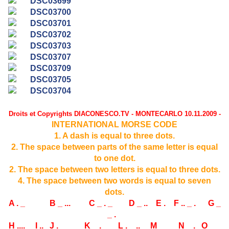
Droits et Copyrights DIACONESCO.TV - MONTECARLO 10.11.2009 -
INTERNATIONAL MORSE CODE
1. A dash is equal to three dots.
2. The space between parts of the same letter is equal
to one dot.
2. The space between two letters is equal to three dots.
4. The space between two words is equal to seven
dots.
A . _ B _ ... C _ . _ D _ .. E . F .. _ . G _
_ .
H .... I ..
J . _ _ _ K _ . _ L . _ .. M _ _ N _ . O _ _