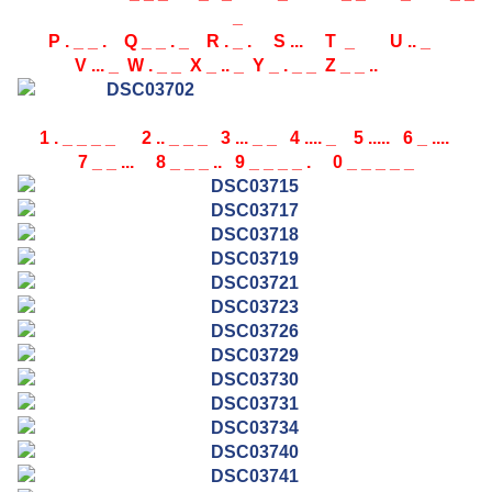
_
P . _ _ . Q _ _ . _
R . _ . S ... T _ U .. _
V ... _ W . _ _ X _ .. _ Y _ . _ _ Z _ _ ..
1 . _ _ _ _ 2 .. _ _ _ 3 ... _ _ 4 .... _ 5 ..... 6 _ ....
7 _ _ ... 8 _ _ _ ..
9 _ _ _ _ . 0 _ _ _ _ _