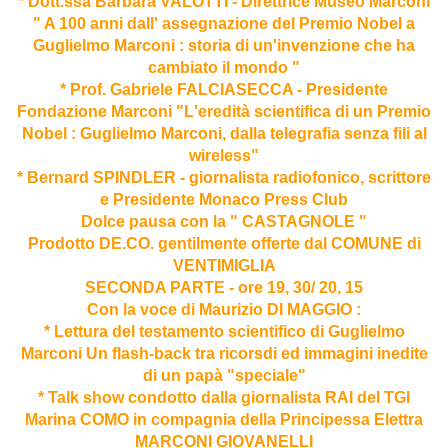
* Dott.ssa Barbara VALOTTI - Direttrice Museo Marconi
" A 100 anni dall' assegnazione del Premio Nobel a
Guglielmo Marconi : storia di un'invenzione che ha
cambiato il mondo "
* Prof. Gabriele FALCIASECCA - Presidente
Fondazione Marconi "L'eredità scientifica di un Premio
Nobel : Guglielmo Marconi, dalla telegrafia senza fili al
wireless"
* Bernard SPINDLER - giornalista radiofonico, scrittore
e Presidente Monaco Press Club
Dolce pausa con la " CASTAGNOLE "
Prodotto DE.CO. gentilmente offerte dal COMUNE di
VENTIMIGLIA
SECONDA PARTE - ore 19, 30/ 20, 15
Con la voce di Maurizio DI MAGGIO :
* Lettura del testamento scientifico di Guglielmo
Marconi Un flash-back tra ricorsdi ed immagini inedite
di un papà "speciale"
* Talk show condotto dalla giornalista RAI del TGI
Marina COMO in compagnia della Principessa Elettra
MARCONI GIOVANELLI