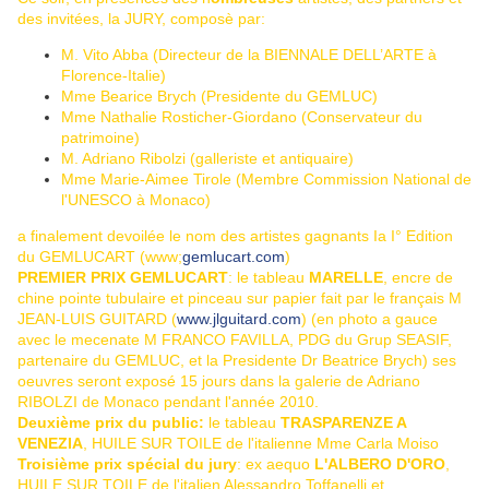
des invitées, la JURY, composè par:
M. Vito Abba (Directeur de la BIENNALE DELL’ARTE à
Florence-Italie)
Mme Bearice Brych (Presidente du GEMLUC)
Mme Nathalie Rosticher-Giordano (Conservateur du
patrimoine)
M. Adriano Ribolzi (galleriste et antiquaire)
Mme Marie-Aimee Tirole (Membre Commission National de
l'UNESCO à Monaco)
a finalement devoilée le nom des artistes gagnants Ia I° Edition
du GEMLUCART (www;
gemlucart.com
)
PREMIER PRIX GEMLUCART
: le tableau
MARELLE
, encre de
chine pointe tubulaire et pinceau sur papier fait par le français M
JEAN-LUIS GUITARD (
www.jlguitard.com
) (en photo a gauce
avec le mecenate M FRANCO FAVILLA, PDG du Grup SEASIF,
partenaire du GEMLUC, et la Presidente Dr Beatrice Brych) ses
oeuvres seront exposé
15 jours dans la galerie de Adriano
RIBOLZI de Monaco pendant l'année 2010.
Deuxième prix du public:
le tableau
TRASPARENZE A
VENEZIA
, HUILE SUR TOILE de l'italienne Mme Carla Moiso
Troisième prix spécial du jury
: ex aequo
L'ALBERO D'ORO
,
HUILE SUR TOILE de l'italien Alessandro Toffanelli et