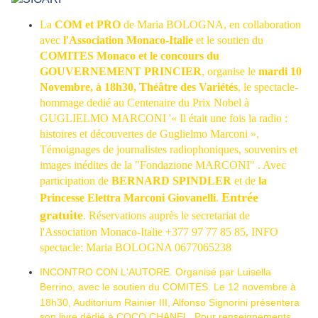
La
COM
et PRO
de Maria BOLOGNA, en collaboration
avec
l'Association Monaco-Italie
et le soutien du
COMITES Monaco et le concours du
GOUVERNEMENT PRINCIER
, organise le
mardi 10
Novembre, à 18h30, Théâtre des Variétés
, le spectacle-
hommage dedié au Centenaire du Prix Nobel à
GUGLIELMO MARCONI '« Il était une fois la radio :
histoires et découvertes de Guglielmo Marconi »,
Témoignages de journalistes radiophoniques, souvenirs et
images inédites de la "Fondazione MARCONI" . Avec
participation de
BERNARD SPINDLER
et de
la
Entrée
Princesse Elettra Marconi Giovanelli
.
gratuite
. Réservations auprès le secretariat de
l'Association Monaco-Italie +377 97 77 85 85, INFO
spectacle: Maria BOLOGNA 0677065238
INCONTRO CON L'AUTORE. Organisé par Luisella
Berrino, avec le soutien
du COMITES. Le 12 novembre à
18h30, Auditorium Rainier III,
Alfonso Signorini présentera
son livre dédié à COCO CHANEL. Pour renseignements