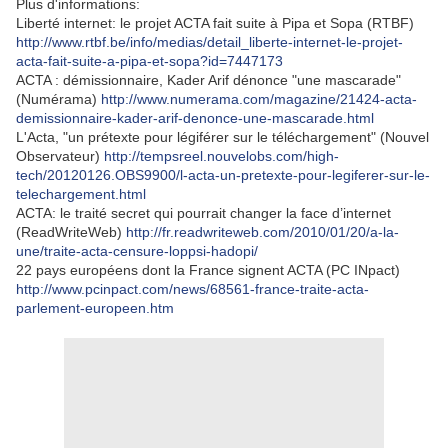
Plus d'informations:
Liberté internet: le projet ACTA fait suite à Pipa et Sopa (RTBF)
http://www.rtbf.be/info/medias/detail_liberte-internet-le-projet-
acta-fait-suite-a-pipa-et-sopa?id=7447173
ACTA : démissionnaire, Kader Arif dénonce "une mascarade"
(Numérama)
http://www.numerama.com/magazine/21424-acta-
demissionnaire-kader-arif-denonce-une-mascarade.html
L'Acta, "un prétexte pour légiférer sur le téléchargement" (Nouvel
Observateur)
http://tempsreel.nouvelobs.com/high-
tech/20120126.OBS9900/l-acta-un-pretexte-pour-legiferer-sur-le-
telechargement.html
ACTA: le traité secret qui pourrait changer la face d’internet
(ReadWriteWeb)
http://fr.readwriteweb.com/2010/01/20/a-la-
une/traite-acta-censure-loppsi-hadopi/
22 pays européens dont la France signent ACTA (PC INpact)
http://www.pcinpact.com/news/68561-france-traite-acta-
parlement-europeen.htm