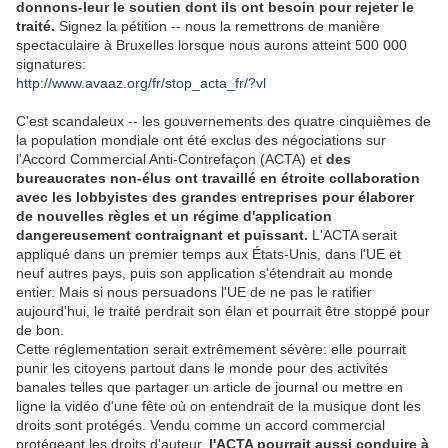
donnons-leur le soutien dont ils ont besoin pour rejeter le
traité.
Signez la pétition -- nous la remettrons de manière
spectaculaire à Bruxelles lorsque nous aurons atteint 500 000
signatures:
http://www.avaaz.org/fr/stop_acta_fr/?vl
C'est scandaleux -- les gouvernements des quatre cinquièmes de
la population mondiale ont été exclus des négociations sur
l'Accord Commercial Anti-Contrefaçon (ACTA) et
des
bureaucrates non-élus ont travaillé en étroite collaboration
avec les lobbyistes des grandes entreprises pour élaborer
de nouvelles règles et un régime d'application
dangereusement contraignant et puissant.
L'ACTA serait
appliqué dans un premier temps aux États-Unis, dans l'UE et
neuf autres pays, puis son application s'étendrait au monde
entier. Mais si nous persuadons l'UE de ne pas le ratifier
aujourd'hui, le traité perdrait son élan et pourrait être stoppé pour
de bon.
Cette réglementation serait extrêmement sévère: elle pourrait
punir les citoyens partout dans le monde pour des activités
banales telles que partager un article de journal ou mettre en
ligne la vidéo d'une fête où on entendrait de la musique dont les
droits sont protégés. Vendu comme un accord commercial
protégeant les droits d'auteur,
l'ACTA pourrait aussi conduire à