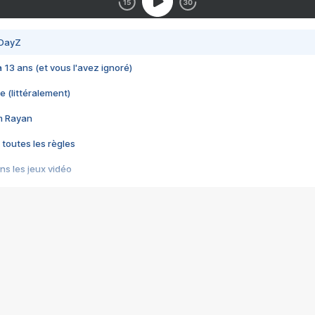
 DayZ
 a 13 ans (et vous l'avez ignoré)
e (littéralement)
im Rayan
 toutes les règles
s les jeux vidéo
us choquant de Rockstar ? - Le scandale BULLY
e plus moche de Steam
du RÊVE tourne au CAUCHEMAR
pendant 8 heures
it… à tort