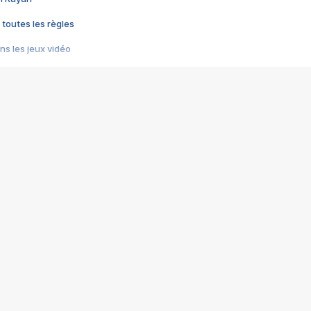
 toutes les règles
s les jeux vidéo
us choquant de Rockstar ? - Le scandale BULLY
e plus moche de Steam
du RÊVE tourne au CAUCHEMAR
pendant 8 heures
it… à tort
umiliés par un jeu vidéo
ire - Final Fantasy 8
ti un empire - Age of Empires
story DOFUS
tard, il crée l'un des pires jeux de tous les temps, MindsEye.