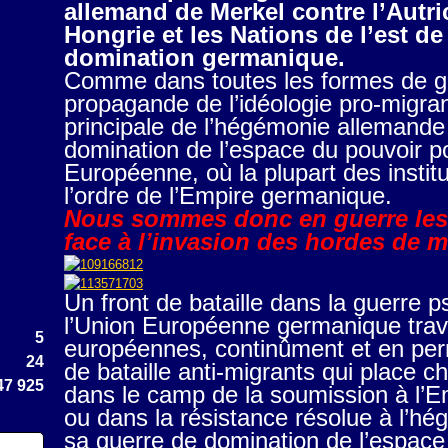
allemand de Merkel contre l’Autri
Hongrie et les Nations de l’est d
domination germanique.
Comme dans toutes les formes de gu
propagande de l’idéologie pro-migran
principale de l’hégémonie allemande
domination de l’espace du pouvoir po
Européenne, où la plupart des institu
l’ordre de l’Empire germanique.
Nous sommes donc en guerre les 
face à l’invasion des hordes de m
Un front de bataille dans la guerre 
l’Union Européenne germanique trave
5
européennes, continûment et en perm
24
de bataille anti-migrants qui place
47 925
dans le camp de la soumission à l’
ou dans la résistance résolue à l’h
sa guerre de domination de l’espace