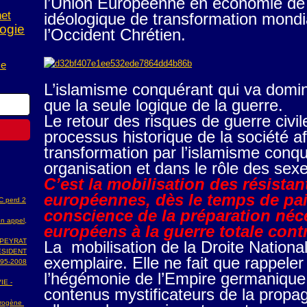
l’Union Européenne en économie de 
net
idéologique de transformation mondial
ogie
l’Occident Chrétien.
ce
L’islamisme conquérant qui va domin
que la seule logique de la guerre.
Le retour des risques de guerre civi
processus historique de la société af
transformation par l’islamisme conq
organisation et dans le rôle des sex
C’est la mobilisation des résista
européennes, dès le temps de paix
AC perd 2
conscience de la préparation néc
n appel,
européens à la guerre totale contr
 PEYRAT
La mobilisation de la Droite Nationa
ESIDENT
exemplaire. Elle ne fait que rappeler
95-2008
l’hégémonie de l’Empire germanique
IE -
contenus mystificateurs de la propa
ydrogène