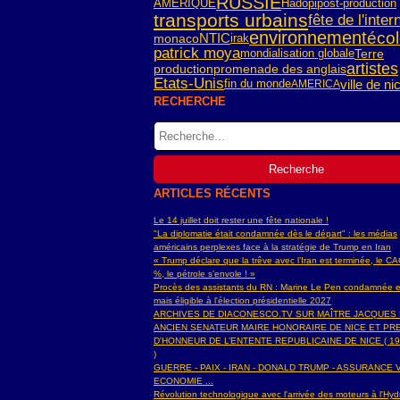
RUSSIE
AMERIQUE
Hadopi
post-production
transports urbains
fête de l'inter
environnement
écol
NTIC
monaco
irak
patrick moya
mondialisation globale
Terre
artistes
production
promenade des anglais
Etats-Unis
ville de ni
fin du monde
AMERICA
RECHERCHE
ARTICLES RÉCENTS
Le 14 juillet doit rester une fête nationale !
"La diplomatie était condamnée dès le départ" : les médias
américains perplexes face à la stratégie de Trump en Iran
« Trump déclare que la trêve avec l’Iran est terminée, le C
%, le pétrole s’envole ! »
Procès des assistants du RN : Marine Le Pen condamnée e
mais éligible à l'élection présidentielle 2027
ARCHIVES DE DIACONESCO.TV SUR MAÎTRE JACQUES
ANCIEN SENATEUR MAIRE HONORAIRE DE NICE ET PR
D'HONNEUR DE L’ENTENTE REPUBLICAINE DE NICE ( 19
)
GUERRE - PAIX - IRAN - DONALD TRUMP - ASSURANCE V
ECONOMIE ...
Révolution technologique avec l'arrivée des moteurs à l'H