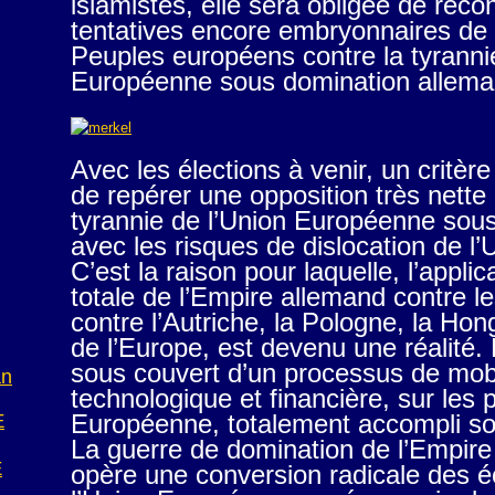
islamistes, elle sera obligée de reco
tentatives encore embryonnaires de m
Peuples européens contre la tyranni
Européenne sous domination allema
Avec les élections à venir, un critère
de repérer une opposition très nette
tyrannie de l’Union Européenne sou
avec les risques de dislocation de l
C’est la raison pour laquelle, l’appl
totale de l’Empire allemand contre 
contre l’Autriche, la Pologne, la Hong
de l’Europe, est devenu une réalité.
sous couvert d’un processus de mobili
an
technologique et financière, sur les 
Européenne, totalement accompli so
E
La guerre de domination de l’Empir
E
opère une conversion radicale des 