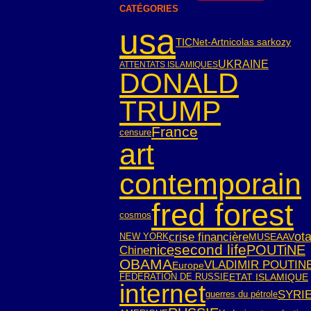
CATÉGORIES
usa
TIC
Net-Art
nicolas sarkozy
UKRAINE
ATTENTATS ISLAMIQUES
DONALD
TRUMP
France
censure
art
contemporain
fred forest
cosmos
crise financière
ot
NEW YORK
MUSEAAV
second life
nice
POUTiNE
Chine
OBAMA
VLADIMIR POUTIN
Europe
FEDERATION DE RUSSIE
ETAT ISLAMIQUE
internet
SYRI
guerres du pétrole