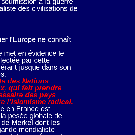
soumission à la guerre
iste des civilisations de
er l’Europe ne connaît
le met en évidence le
fectée par cette
uérant jusque dans son
es.
nts des Nations
, qui fait prendre
essaire des pays
e l’islamisme radical.
le en France est
 la pesée globale de
 de Merkel dont les
gande mondialiste