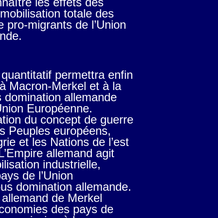
nnaître les effets des
obilisation totale des
e pro-migrants de l’Union
nde.
 quantitatif permettra enfin
 à Macron-Merkel et à la
s domination allemande
’Union Européenne.
ication du concept de guerre
les Peuples européens,
rie et les Nations de l’est
 L’Empire allemand agit
sation industrielle,
pays de l’Union
us domination allemande.
e allemand de Merkel
économies des pays de