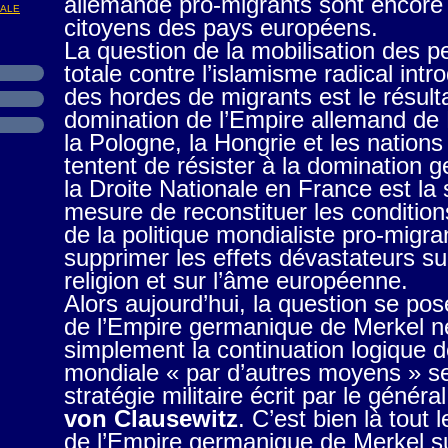
allemande pro-migrants sont encore 
NALE
citoyens des pays européens.
La question de la mobilisation des p
totale contre l’islamisme radical intro
des hordes de migrants est le résult
domination de l’Empire allemand de M
la Pologne, la Hongrie et les nations 
tentent de résister à la domination 
la Droite Nationale en France est la
mesure de reconstituer les conditions 
de la politique mondialiste pro-migra
supprimer les effets dévastateurs su
religion et sur l’âme européenne.
Alors aujourd’hui, la question se pos
de l’Empire germanique de Merkel ne
simplement la continuation logique 
mondiale « par d’autres moyens » sel
stratégie militaire écrit par le généra
von Clausewitz
. C’est bien là tout
de l’Empire germanique de Merkel s