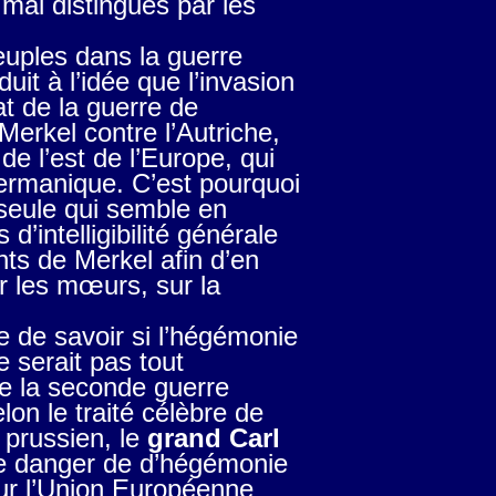
mal distingués par les
euples dans la guerre
duit à l’idée que l’invasion
at de la guerre de
erkel contre l’Autriche,
de l’est de l’Europe, qui
germanique. C’est pourquoi
 seule qui semble en
d’intelligibilité générale
nts de Merkel afin d’en
r les mœurs, sur la
e de savoir si l’hégémonie
 serait pas tout
de la seconde guerre
on le traité célèbre de
l prussien, le
grand Carl
 le danger de d’hégémonie
ur l’Union Européenne