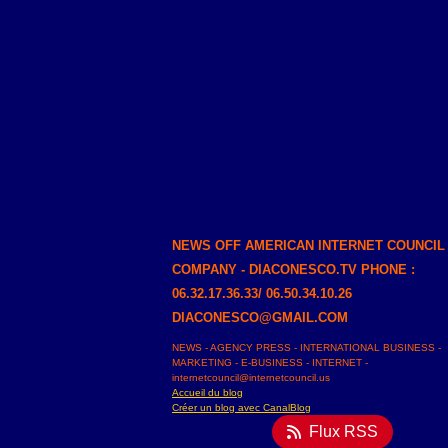
NEWS OFF AMERICAN INTERNET COUNCIL
COMPANY - DIACONESCO.TV PHONE :
06.32.17.36.33/ 06.50.34.10.26
DIACONESCO@GMAIL.COM
NEWS - AGENCY PRESS - INTERNATIONAL BUSINESS -
MARKETING - E-BUSINESS - INTERNET -
internetcouncil@internetcouncil.us
Accueil du blog
Créer un blog avec CanalBlog
Flux RSS