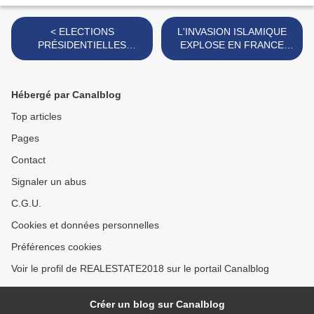
< ELECTIONS
L'INVASION ISLAMIQUE
PRÉSIDENTIELLES
EXPLOSE EN FRANCE
AMÉRICAINES LE
RIEN NE L’ARRÊTERA :
DERNIER GRAND DEBAT :
LES GAULOIS DEMAIN
TRUMP ATOMISE BINDEN
DEVIENDRONT
Hébergé par Canalblog
PAR UN 74% POUR
ISLAMIQUES OU
CONTRE UN 24 % POUR
PARTIRONT AILLEURS ! >
Top articles
BIDEN !
Pages
Contact
Signaler un abus
C.G.U.
Cookies et données personnelles
Préférences cookies
Voir le profil de REALESTATE2018 sur le portail Canalblog
Créer un blog sur Canalblog