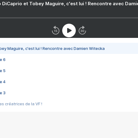
 DiCaprio et Tobey Maguire, c'est lui ! Rencontre avec Dam
bey Maguire, c'est lui ! Rencontre avec Damien Witecka
e 6
e 5
e 4
e 3
s créatrices de la VF !
e 2
e 1
e Mektoub My Love arrive enfin ! Rencontre avec Shaïn Boumedine et Sal