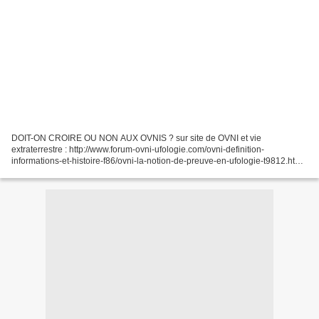
DOIT-ON CROIRE OU NON AUX OVNIS ? sur site de OVNI et vie
extraterrestre : http://www.forum-ovni-ufologie.com/ovni-definition-
informations-et-histoire-f86/ovni-la-notion-de-preuve-en-ufologie-t9812.htm
Ovni: la notion de preuve en Ufologie "Qu'est-ce...