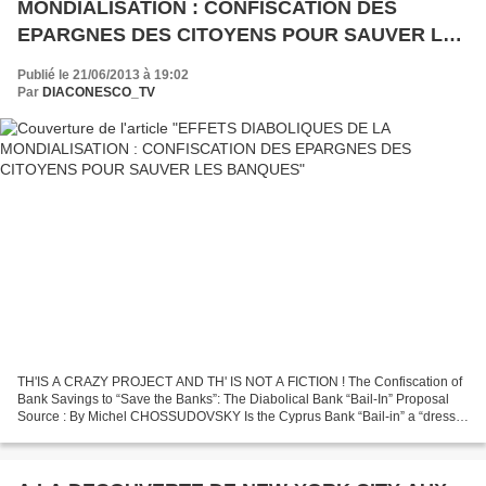
MONDIALISATION : CONFISCATION DES
EPARGNES DES CITOYENS POUR SAUVER LES
BANQUES
Publié le 21/06/2013 à 19:02
Par
DIACONESCO_TV
TH'IS A CRAZY PROJECT AND TH' IS NOT A FICTION ! The Confiscation of
Bank Savings to “Save the Banks”: The Diabolical Bank “Bail-In” Proposal
Source : By Michel CHOSSUDOVSKY Is the Cyprus Bank “Bail-in” a “dress
rehearsal” for things to come? Is a “Savings...