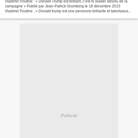
Vladimir Poutine : « Donald Trump est brillant, c’est le leader absolu de la
campagne » Publié par Jean-Patrick Grumberg le 18 décembre 2015
Vladimir Poutine : « Donald trump est une personne brillante et talentueuse,
ça ne fait aucun doute, mais ce n’est...
Publicité