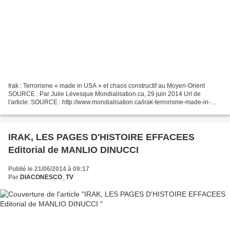
Irak : Terrorisme « made in USA » et chaos constructif au Moyen-Orient
SOURCE : Par Julie Lévesque Mondialisation.ca, 29 juin 2014 Url de
l'article: SOURCE : http://www.mondialisation.ca/irak-terrorisme-made-in-
usa-et-chaos-constructif-au-moyen-orient/5388919...
IRAK, LES PAGES D'HISTOIRE EFFACEES
Editorial de MANLIO DINUCCI
Publié le 21/06/2014 à 09:17
Par
DIACONESCO_TV