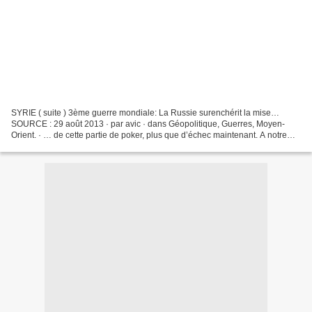
SYRIE ( suite ) 3ème guerre mondiale: La Russie surenchérit la mise…
SOURCE : 29 août 2013 · par avic · dans Géopolitique, Guerres, Moyen-
Orient. · … de cette partie de poker, plus que d’échec maintenant. A notre
sens, si ceci se vérifiait, cela servirait...