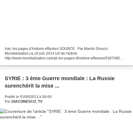
Irak, les pages d’histoire effacées SOURCE : Par Manlio Dinucci
Mondialisation.ca,18 juin 2014 Url de l'article:
http://www.mondialisation.ca/irak-les-pages-dhistoire-effacees/5387485
Comme dans le roman d’Orwell, le Grand Frère politico-médiatique réécrit...
SYRIE : 3 ème Guerre mondiale : La Russie
surenchérit la mise ...
Publié le 01/09/2013 à 08:00
Par
DIACONESCO_TV