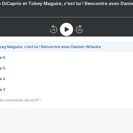
 DiCaprio et Tobey Maguire, c'est lui ! Rencontre avec Dam
bey Maguire, c'est lui ! Rencontre avec Damien Witecka
e 6
e 5
e 4
e 3
s créatrices de la VF !
e 2
e 1
e Mektoub My Love arrive enfin ! Rencontre avec Shaïn Boumedine et Sal