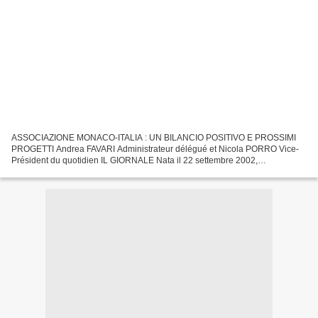
ASSOCIAZIONE MONACO-ITALIA : UN BILANCIO POSITIVO E PROSSIMI
PROGETTI Andrea FAVARI Administrateur délégué et Nicola PORRO Vice-
Président du quotidien IL GIORNALE Nata il 22 settembre 2002,
l'Associazione Monaco-Italie è da tempo il maggior riferimento...