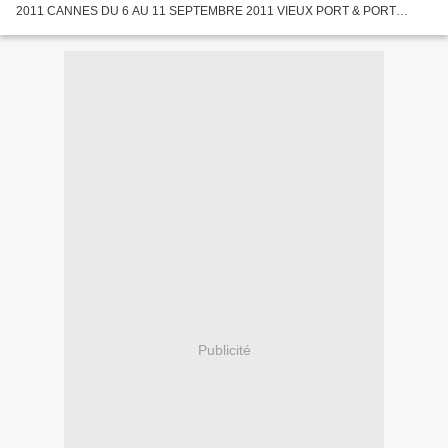
2011 CANNES DU 6 AU 11 SEPTEMBRE 2011 VIEUX PORT & PORT
PIERRE CANTO Présentation de l'album 34 ème édition du Festival de la
Plaisance...
Publicité