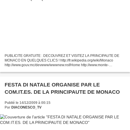
PUBLICITE GRATUITE : DECOUVREZ ET VISITEZ LA PRINCIPAUTE DE
MONACO EN QUELQUES CLICS ! http://fr.wikipedia.org/wiki/Monaco
http://www.gouv.mc/devwww/wwwnew.nsf/Home http://www.monte-
carlo.mc/index-monaco_montecarlo-fr.html
http://www.tlfq.ulaval.ca/axl/europe/monaco.htm...
FESTA DI NATALE ORGANISE PAR LE
COM.IT.ES. DE LA PRINCIPAUTE DE MONACO
Publié le 14/12/2009 à 00:15
Par
DIACONESCO_TV