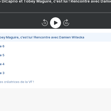
 DiCaprio et Tobey Maguire, c'est lui ! Rencontre avec Dam
bey Maguire, c'est lui ! Rencontre avec Damien Witecka
e 6
e 5
e 4
e 3
s créatrices de la VF !
e 2
e 1
e Mektoub My Love arrive enfin ! Rencontre avec Shaïn Boumedine et Sal