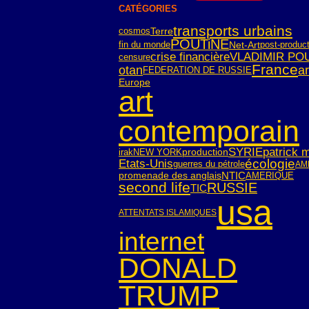
CATÉGORIES
transports urbains
cosmos
Terre
POUTiNE
fin du monde
Net-Art
post-produc
crise financière
VLADIMIR PO
censure
France
otan
ar
FEDERATION DE RUSSIE
Europe
art
contemporain
SYRIE
patrick 
irak
NEW YORK
production
écologie
Etats-Unis
guerres du pétrole
AM
NTIC
AMERIQUE
promenade des anglais
second life
RUSSIE
TIC
usa
ATTENTATS ISLAMIQUES
internet
DONALD
TRUMP