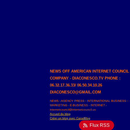
NEWS OFF AMERICAN INTERNET COUNCIL
COMPANY - DIACONESCO.TV PHONE :
06.32.17.36.33/ 06.50.34.10.26
DIACONESCO@GMAIL.COM
NEWS - AGENCY PRESS - INTERNATIONAL BUSINESS -
MARKETING - E-BUSINESS - INTERNET -
internetcouncil@internetcouncil.us
Accueil du blog
Créer un blog avec CanalBlog
Flux RSS