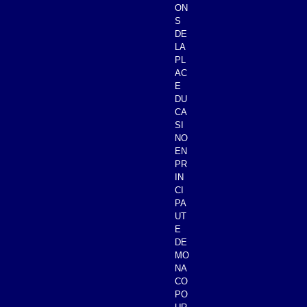
ON
S
DE
LA
PL
AC
E
DU
CA
SI
NO
EN
PR
IN
CI
PA
UT
E
DE
MO
NA
CO
PO