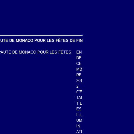
AUTE DE MONACO POUR LES FÊTES DE FIN
EN
DE
CE
MB
RE
201
2
C'E
TAI
T L
ES
ILL
UM
IN
ATI