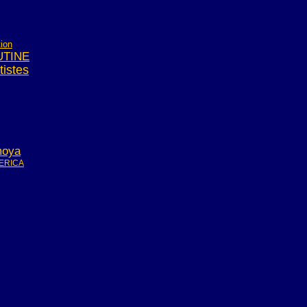
tion
UTINE
tistes
moya
ERICA