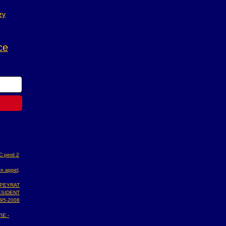
zy
ce
AC perd 2
n appel,
 PEYRAT
ESIDENT
95-2008
IE -