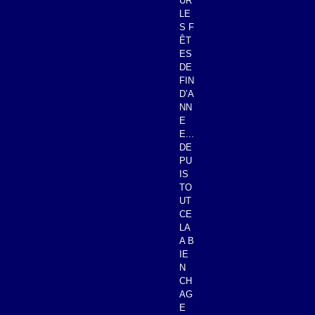
UR
LE
S F
ÊT
ES
DE
FIN
D’A
NN
E
E...
DE
PU
IS
TO
UT
CE
LA
A B
IE
N
CH
AG
E