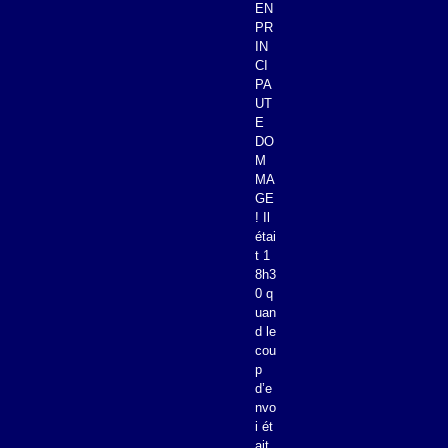
EN
PR
IN
CI
PA
UT
E
DO
M
MA
GE
! Il
étai
t 1
8h3
0 q
uan
d le
cou
p
d’e
nvo
i ét
ait