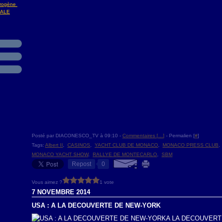
ydrogène
NALE
Posté par DIACONESCO_TV à 09:10 -
Commentaires [
…
]
- Permalien [
#
]
Tags:
Albert II
,
CASINOS
,
YACHT CLUB DE MONACO
,
MONACO PRESS CLUB
MONACO YACHT SHOW
,
RALLYE DE MONTECARLO
,
SBM
Repost
0
Vous aimez ?
1 vote
7 NOVEMBRE 2014
USA : A LA DECOUVERTE DE NEW-YORK
A LA DECOUVERTE 