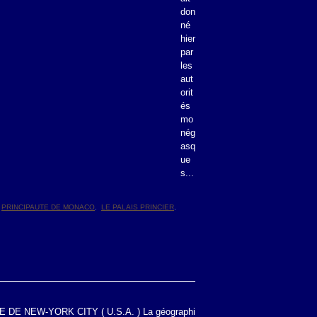
don
né
hier
par
les
aut
orit
és
mo
nég
asq
ue
s...
,
PRINCIPAUTE DE MONACO
,
LE PALAIS PRINCIER
,
DE NEW-YORK CITY ( U.S.A. ) La géographi