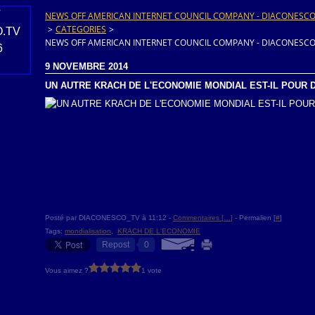
NEWS OFF AMERICAN INTERNET COUNCIL COMPANY - DIACONESCO.T
>
CATEGORIES
>
NEWS OFF AMERICAN INTERNET COUNCIL COMPANY - DIACONESCO.T
9 NOVEMBRE 2014
UN AUTRE KRACH DE L'ECONOMIE MONDIAL EST-IL POUR 
Posté par DIACONESCO_TV à 11:12 -
Commentaires [
…
]
- Permalien [
#
]
Tags:
mondialisation
,
KRACH DE L'ECONOMIE
Repost
0
Vous aimez ?
1 vote