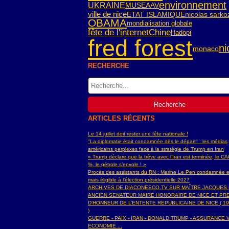
environnement
UKRAINE
MUSEAAV
ville de nice
ETAT ISLAMIQUE
nicolas sarko
OBAMA
mondialisation globale
fête de l'internet
Chine
Hadopi
fred forest
ni
monaco
RECHERCHE
ARTICLES RÉCENTS
Le 14 juillet doit rester une fête nationale !
"La diplomatie était condamnée dès le départ" : les médias
américains perplexes face à la stratégie de Trump en Iran
« Trump déclare que la trêve avec l’Iran est terminée, le C
%, le pétrole s’envole ! »
Procès des assistants du RN : Marine Le Pen condamnée e
mais éligible à l'élection présidentielle 2027
ARCHIVES DE DIACONESCO.TV SUR MAÎTRE JACQUES
ANCIEN SENATEUR MAIRE HONORAIRE DE NICE ET PR
D'HONNEUR DE L’ENTENTE REPUBLICAINE DE NICE ( 19
)
GUERRE - PAIX - IRAN - DONALD TRUMP - ASSURANCE V
ECONOMIE ...