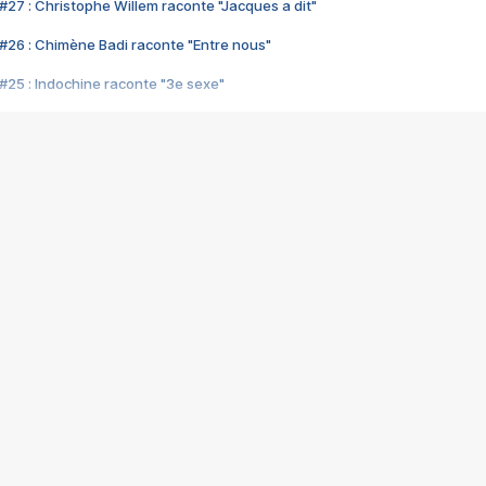
#27 : Christophe Willem raconte "Jacques a dit"
#26 : Chimène Badi raconte "Entre nous"
#25 : Indochine raconte "3e sexe"
#24 : Zaho raconte "C'est chelou"
#23 : Patrick Bruel raconte "Au café des délices"
#22 : Kyo raconte "Le chemin"
#21 : Nolwenn Leroy raconte "Cassé"
#20 : Patrick Hernandez raconte "Born to be alive"
#19 : Lorie raconte "Près de moi"
#18 : Michael Jones raconte "A nos actes manqués" (avec Jean-Jacque
#17 : Khaled raconte "Aïcha"
#16 : Corneille raconte "Parce qu'on vient de loin"
#15 : Indochine raconte "L'aventurier"