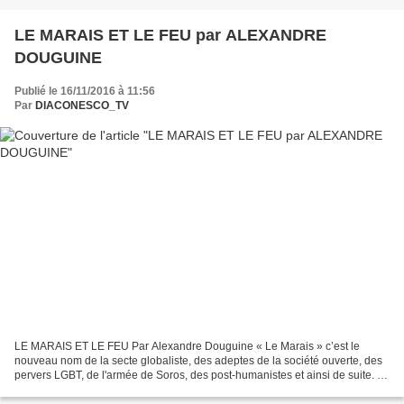
LE MARAIS ET LE FEU par ALEXANDRE
DOUGUINE
Publié le 16/11/2016 à 11:56
Par
DIACONESCO_TV
LE MARAIS ET LE FEU Par Alexandre Douguine « Le Marais » c’est le
nouveau nom de la secte globaliste, des adeptes de la société ouverte, des
pervers LGBT, de l'armée de Soros, des post-humanistes et ainsi de suite. Il
est absolument impératif de dessécher...