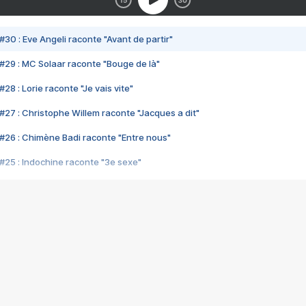
#30 : Eve Angeli raconte "Avant de partir"
#29 : MC Solaar raconte "Bouge de là"
28 : Lorie raconte "Je vais vite"
#27 : Christophe Willem raconte "Jacques a dit"
#26 : Chimène Badi raconte "Entre nous"
#25 : Indochine raconte "3e sexe"
#24 : Zaho raconte "C'est chelou"
#23 : Patrick Bruel raconte "Au café des délices"
#22 : Kyo raconte "Le chemin"
#21 : Nolwenn Leroy raconte "Cassé"
#20 : Patrick Hernandez raconte "Born to be alive"