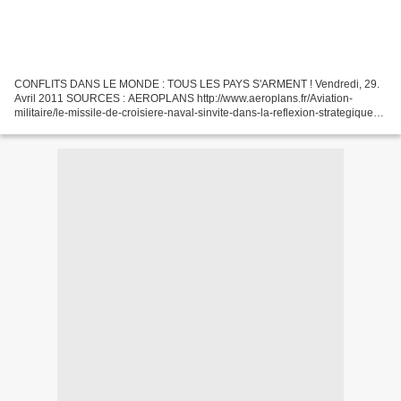
CONFLITS DANS LE MONDE : TOUS LES PAYS S'ARMENT ! Vendredi, 29.
Avril 2011 SOURCES : AEROPLANS http://www.aeroplans.fr/Aviation-
militaire/le-missile-de-croisiere-naval-sinvite-dans-la-reflexion-strategique-
francaise-1ere-partie.html Le missile de croisière...