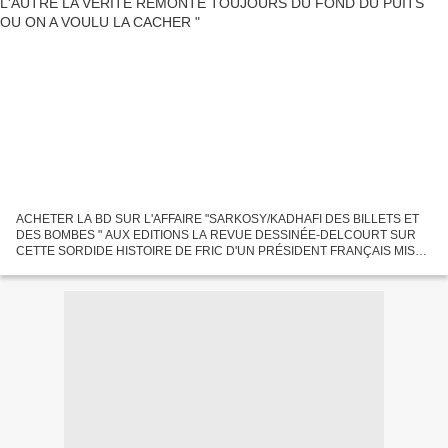
ACHETER LA BD SUR L'AFFAIRE "SARKOSY/KADHAFI DES BILLETS ET
DES BOMBES " AUX EDITIONS LA REVUE DESSINÉE-DELCOURT SUR
CETTE SORDIDE HISTOIRE DE FRIC D'UN PRÉSIDENT FRANÇAIS MIS
EN EXAMEN POUR "CORRUPTION PASSIVE, FINANCEMENT ILLÉGAL DE
CAMPAGNE ÉLECTORALE,...