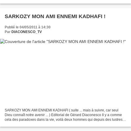
tenuto ufficialmente in «standby», ossia...
SARKOZY MON AMI ENNEMI KADHAFI !
Publié le 04/05/2011 à 14:30
Par
DIACONESCO_TV
SARKOZY MON AMI ENNEMI KADHAFI ( suite ... mais à suivre, car seul
Dieu connaît notre avenir ... ) Editorial de Gérard Diaconesco Il y a comme
cela des paradoxes dans la vie, voilà deux hommes qui depuis des lustres
ont été des amis complices en « Affaires...