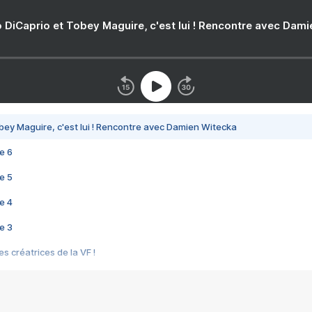
 DiCaprio et Tobey Maguire, c'est lui ! Rencontre avec Dam
bey Maguire, c'est lui ! Rencontre avec Damien Witecka
e 6
e 5
e 4
e 3
s créatrices de la VF !
e 2
e 1