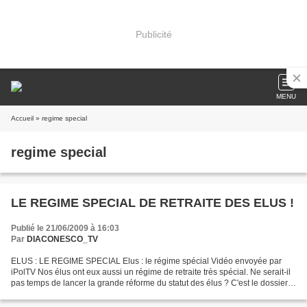
Publicité
MENU
Accueil
» regime special
regime special
LE REGIME SPECIAL DE RETRAITE DES ELUS !
Publié le 21/06/2009 à 16:03
Par
DIACONESCO_TV
ELUS : LE REGIME SPECIAL Elus : le régime spécial Vidéo envoyée par
iPolTV Nos élus ont eux aussi un régime de retraite très spécial. Ne serait-il
pas temps de lancer la grande réforme du statut des élus ? C'est le dossier
d'iPol. www.ipol.fr